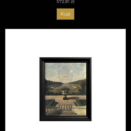
572,81
zł
Kup