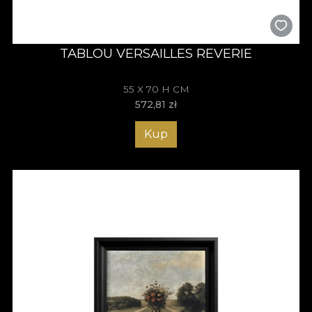
TABLOU VERSAILLES REVERIE
55 X 70 H CM
572,81
zł
Kup