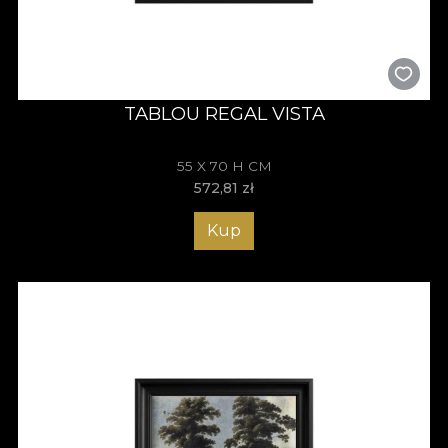
TABLOU REGAL VISTA
55 X 70 H CM
572,81
zł
Kup