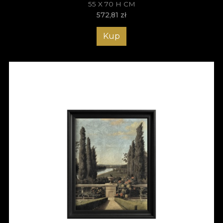
55 X 70 H CM
572,81
zł
Kup