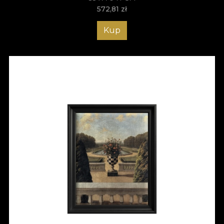
572,81
zł
Kup