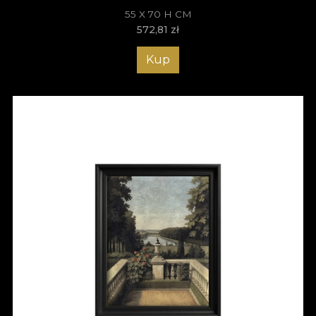
55 X 70 H CM
572,81
zł
Kup