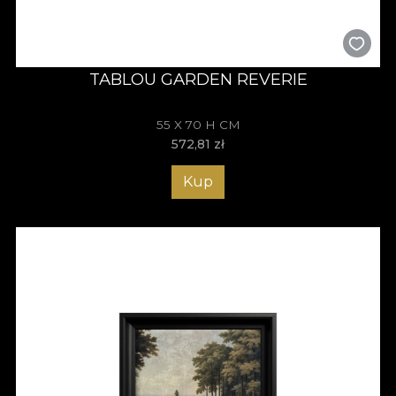
TABLOU GARDEN REVERIE
55 X 70 H CM
572,81
zł
Kup