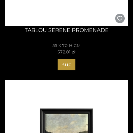
TABLOU SERENE PROMENADE
55 X 70 H CM
572,81
zł
Kup