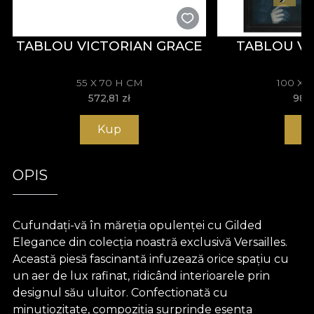
TABLOU VICTORIAN GRACE
TABLOU V
55 X 70 H CM
100 X 
572,81
zł
981
Kup
K
OPIS
Cufundați-vă în măreția opulenței cu Gilded
Elegance din colecția noastră exclusivă Versailles.
Această piesă fascinantă infuzează orice spațiu cu
un aer de lux rafinat, ridicând interioarele prin
designul său uluitor. Confectionată cu
minuțiozitate, compoziția surprinde esența