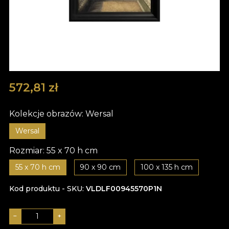
572,81
zł
Kolekcje obrazów:
Wersal
Wersal
Rozmiar:
55 x 70 h cm
55 x 70 h cm
90 x 90 cm
100 x 135 h cm
Kod produktu - SKU
VLDLF00945570P1N
−
+