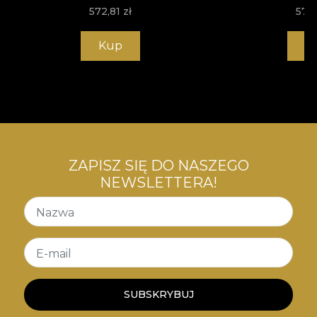
572,81
zł
572
Kup
K
ZAPISZ SIĘ DO NASZEGO
NEWSLETTERA!
Nazwa
E-mail
SUBSKRYBUJ