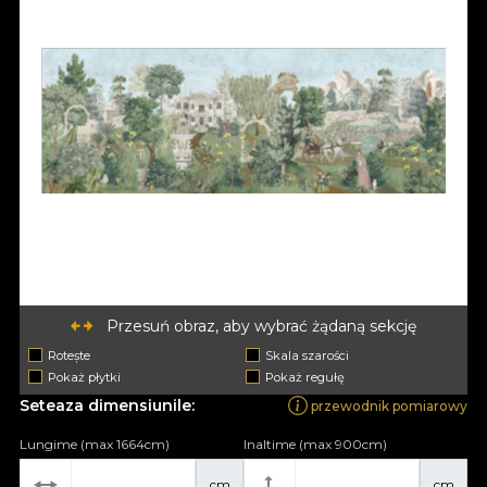
Przesuń obraz, aby wybrać żądaną sekcję
Rotește
Skala szarości
Pokaż płytki
Pokaż regułę
Seteaza dimensiunile:
przewodnik pomiarowy
Lungime (max 1664cm)
Inaltime (max 900cm)
cm
cm