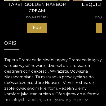
TAPET GOLDEN HARBOR
L’ÉQUILI
CREAM
155,48
zł
/ m2
155,48
Kup
K
OPIS
Tapeta Promenade Model tapety Promenade łączy
w sobie wyrafinowanie dzieł sztuki z luksusem
designerskich dekoracji. Wyrazista. Odważna.
Niezapomniana. Ta mieszanka przyczynia się do
doświadczenia, które House of VLAdiLA stara się
zaoferować swoim klientom. Redefiniujemy
komfort jako stan istnienia. Oferujemy go w formie
unikalnych tapet, ręcznie rysowanych przez
oddanych projektantów. Jak wszystkie nasze