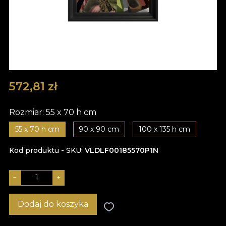
572,81
zł
Rozmiar:
55 x 70 h cm
55 x 70 h cm
90 x 90 cm
100 x 135 h cm
Kod produktu - SKU
VLDLF00185570P1N
−
+
Dodaj do koszyka