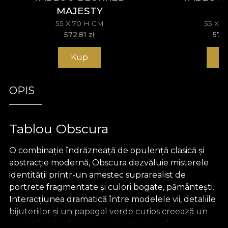
MAJESTY
55 X 70 H CM
55 X 
572,81
zł
572
Kup
K
OPIS
Tablou Obscura
O combinație îndrăzneață de opulență clasică și
abstracție modernă, Obscura dezvăluie misterele
identității printr-un amestec suprarealist de
portrete fragmentate și culori bogate, pământești.
Interacțiunea dramatică între modelele vii, detaliile
bijuteriilor și un papagal verde curios creează un
punct focal sofisticat pentru interioarele