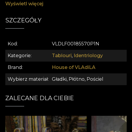
Wyświetl więcej
contemporane în căutarea de adâncime și intrigă.
Perfect pentru colecționarii inspirați de stilul
avangardist cu o notă istorică.
SZCZEGÓŁY
Kod
VLDLF00185570P1N
Kategorie
Tablouri
,
Identriology
Brand
House of VLAdiLA
Wybierz materiał
Gładki, Płótno, Pościel
ZALECANE DLA CIEBIE