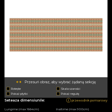
Przesuń obraz, aby wybrać żądaną sekcję
Rotește
Skala szarości
Pokaż płytki
Pokaż regułę
Seteaza dimensiunile:
przewodnik pomiarowy
Lungime (max 1664cm)
Inaltime (max 900cm)