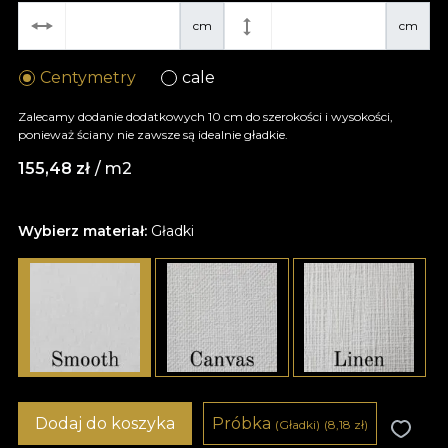
cm
cm
Centymetry
cale
Zalecamy dodanie dodatkowych 10 cm do szerokości i wysokości,
ponieważ ściany nie zawsze są idealnie gładkie.
155,48
zł
/ m2
Wybierz materiał:
Gładki
Dodaj do koszyka
Próbka
(Gładki)
(8,18
zł
)