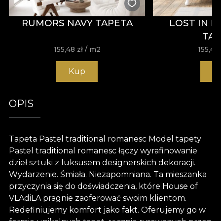
RUMORS NAVY TAPETA
LOST IN 
TA
155,48
zł
/ m2
155,48
Kup
K
OPIS
Tapeta Pastel traditional romanesc Model tapety
Pastel traditional romanesc łączy wyrafinowanie
dzieł sztuki z luksusem designerskich dekoracji.
Wydarzenie. Śmiała. Niezapomniana. Ta mieszanka
przyczynia się do doświadczenia, które House of
VLAdiLA pragnie zaoferować swoim klientom.
Redefiniujemy komfort jako fakt. Oferujemy go w