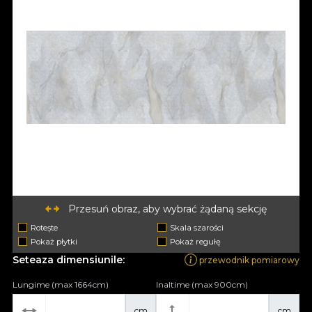
Przesuń obraz, aby wybrać żądaną sekcję
Rotește
Skala szarości
Pokaż płytki
Pokaż regułę
Seteaza dimensiunile:
przewodnik pomiarowy
Lungime (max 1664cm)
Inaltime (max 900cm)
cm
cm