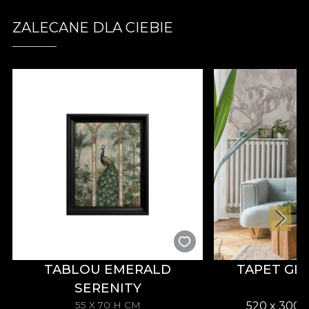
między marzeniem a rzeczywistością. Wraz z
abstrakcyjnymi formami, bądź kształtami łatwo
ZALECANE DLA CIEBIE
zanikającymi w malarskiej próżni, przywołują one
wspomnienia i odczucia mające przynieść Ci
szczęście i spokój w trakcie przerw w ciągu dnia.
Udaje im się urzekać poprzez prostotę, ale prostotę
owiniętą w tajemnicę i elegancję. Istota tej tapety
leży w wyeksponowaniu kobiecej i delikatnej strony
przestrzeni, odzwierciedlając pozytywny, zabawny i
pewny siebie temperament. Natura i techniki
malarskie stają się więc dwoma powracającymi
motywami, połączonymi z teksturami o
stonowanym wyglądzie grunge. *Z miłości i
szacunku do natury wszystkie nasze tapety są
wykonane z naturalnych, ekologicznych i
biodegradowalnych materiałów. **House of
TABLOU EMERALD
TAPET GL
VLAdiLA zaleca użycie własnego kleju do aplikacji
tapet. W ten sposób możesz cieszyć się szybkim,
SERENITY
bezpiecznym i wydajnym procesem redekoracji,
55 X 70 H CM
520 x 300 