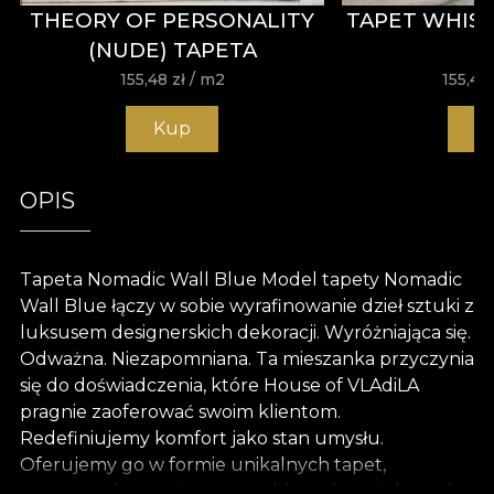
THEORY OF PERSONALITY
TAPET WHIS
(NUDE) TAPETA
155,48
zł
/ m2
155,48
Kup
K
OPIS
Tapeta Nomadic Wall Blue Model tapety Nomadic
Wall Blue łączy w sobie wyrafinowanie dzieł sztuki z
luksusem designerskich dekoracji. Wyróżniająca się.
Odważna. Niezapomniana. Ta mieszanka przyczynia
się do doświadczenia, które House of VLAdiLA
pragnie zaoferować swoim klientom.
Redefiniujemy komfort jako stan umysłu.
Oferujemy go w formie unikalnych tapet,
rysowanych ręcznie przez oddanych projektantów.