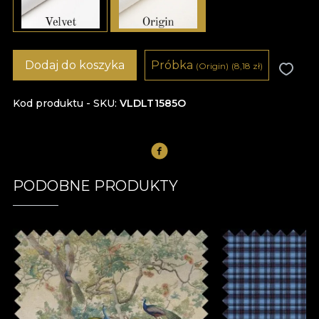
Dodaj do koszyka
Próbka
(Origin)
(8,18
zł
)
Kod produktu - SKU
VLDLT1585O
PODOBNE PRODUKTY