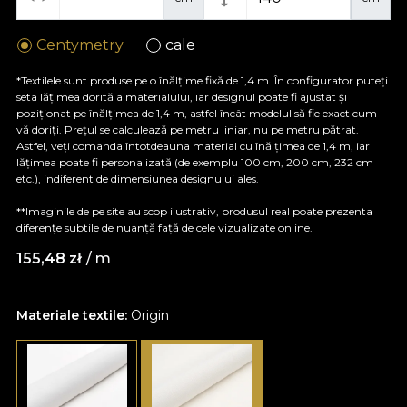
Centymetry
cale
*Textilele sunt produse pe o înălțime fixă de 1,4 m. În configurator puteți
seta lățimea dorită a materialului, iar designul poate fi ajustat și
poziționat pe înălțimea de 1,4 m, astfel încât modelul să fie exact cum
vă doriți. Prețul se calculează pe metru liniar, nu pe metru pătrat.
Astfel, veți comanda întotdeauna material cu înălțimea de 1,4 m, iar
lățimea poate fi personalizată (de exemplu 100 cm, 200 cm, 232 cm
etc.), indiferent de dimensiunea designului ales.
**Imaginile de pe site au scop ilustrativ, produsul real poate prezenta
diferențe subtile de nuanță față de cele vizualizate online.
155,48
zł
/ m
Materiale textile:
Origin