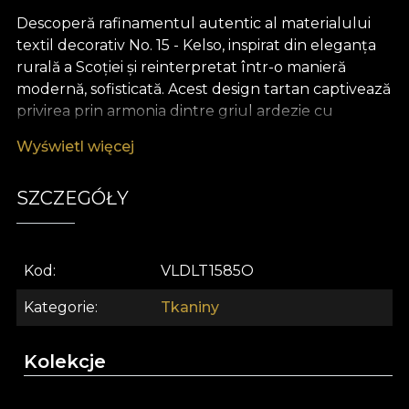
Descoperă rafinamentul autentic al materialului
textil decorativ No. 15 - Kelso, inspirat din eleganța
rurală a Scoției și reinterpretat într-o manieră
modernă, sofisticată. Acest design tartan captivează
privirea prin armonia dintre griul ardezie cu
subtonuri de albastru petrol și accentele calde de
Wyświetl więcej
roșu cărămiziu, maro coniac și bej auriu. Modelul
echilibrează perfect tradiția și modernitatea,
SZCZEGÓŁY
aducând în orice decor o notă de stabilitate, istorie
și eleganță discretă.
Materialul textil premium Kelso se remarcă prin
Kod
VLDLT1585O
versatilitatea sa excepțională. Poate fi utilizat
pentru draperii elegante, tapițerie de mobilier cu
Kategorie
Tkaniny
personalitate, perne decorative care insuflă căldură
și textură sau cuverturi și fețe de masă care
Kolekcje
completează armonios atmosfera spațiului tău.
Indiferent de scopul ales, acest material textil