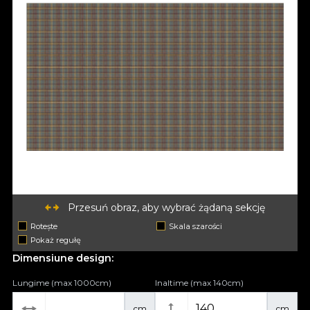
Przesuń obraz, aby wybrać żądaną sekcję
Rotește
Skala szarości
Pokaż regułę
Dimensiune design:
Lungime (max 1000cm)
Inaltime (max 140cm)
cm
cm