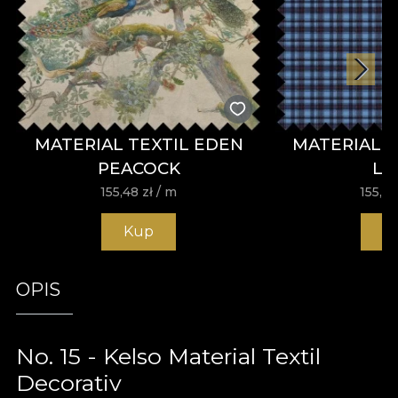
MATERIAL TEXTIL EDEN
MATERIAL TE
PEACOCK
LE
155,48
zł
/ m
155,4
Kup
K
OPIS
No. 15 - Kelso Material Textil
Decorativ