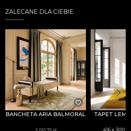
designerów, oferuje szeroką gamę modeli
stworzonych z maksymalną dbałością o szczegóły.
ZALECANE DLA CIEBIE
Wszystko po to, aby maluch mógł wkroczyć w
krainę nieograniczonej wyobraźni. *Z miłości i
szacunku do natury, wszystkie nasze tapety są
wykonane z naturalnych, ekologicznych i
biodegradowalnych materiałów. **House of
VLAdiLA zaleca użycie własnego kleju przy aplikacji
tapety. Dzięki temu możesz cieszyć się szybkim,
bezpiecznym i efektywnym procesem redekoracji,
który spełnia najwyższe standardy jakości.
BANCHETA ARIA BALMORAL
TAPET LEM
416 x 300 c
2 051,75 zł