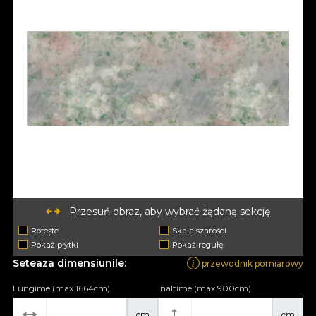
Przesuń obraz, aby wybrać żądaną sekcję
Rotește
Skala szarości
Pokaż płytki
Pokaż regułę
Seteaza dimensiunile:
przewodnik pomiarowy
Lungime (max 1664cm)
Inaltime (max 900cm)
cm
cm