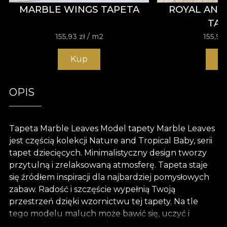
MARBLE WINGS TAPETA
ROYAL ANI
TA
155,93
zł
/ m2
155,93
Kup
K
OPIS
Tapeta Marble Leaves Model tapety Marble Leaves
jest częścią kolekcji Nature and Tropical Baby, serii
tapet dziecięcych. Minimalistyczny design tworzy
przytulną i zrelaksowaną atmosferę. Tapeta staje
się źródłem inspiracji dla najbardziej pomysłowych
zabaw. Radość i szczęście wypełnią Twoją
przestrzeń dzięki wzornictwu tej tapety. Na tle
tego modelu maluch może bawić się, uczyć i
marzyć. Jego pokój stanie się zaczarowanym