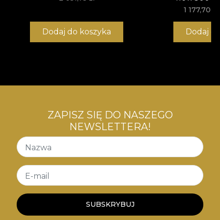
1 177,70 zł
Dodaj do koszyka
Dodaj d
ZAPISZ SIĘ DO NASZEGO
NEWSLETTERA!
Nazwa
E-mail
SUBSKRYBUJ