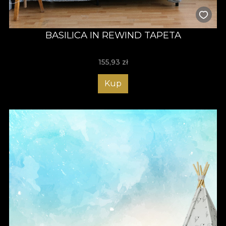
BASILICA IN REWIND TAPETA
155,93
zł
Kup