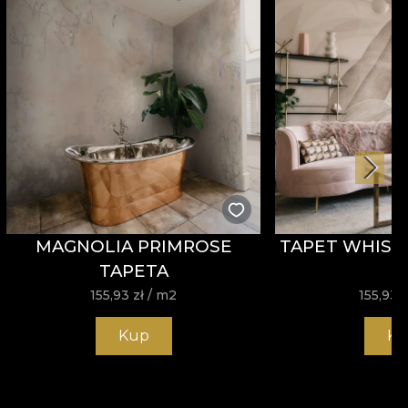
MAGNOLIA PRIMROSE
TAPET WHISP
TAPETA
155,93
zł
/ m2
155,93
z
Kup
Ku