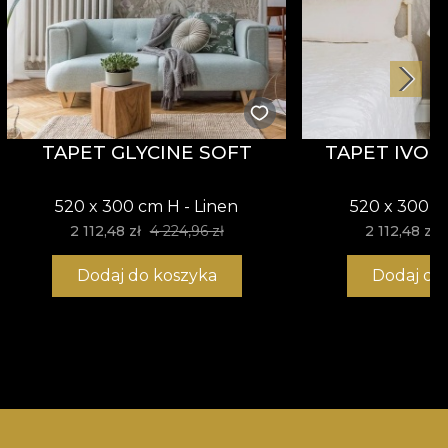
TAPET GLYCINE SOFT
TAPET IVOR
520 x 300 cm H - Linen
520 x 300 c
2 112,48 zł
4 224,96 zł
2 112,48 zł
Dodaj do koszyka
Dodaj do