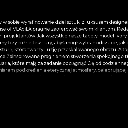
zy w sobie wyrafinowanie dzieł sztuki z luksusem designer
use of VLAdiLA pragnie zaoferować swoim klientom. Rede
projektantów. Jak wszystkie nasze tapety, model Ivory T
jemy trzy różne tekstury, abyś mógł wybrać odczucie, j
sturę, która tworzy iluzję przeskalowanego obrazu. A ta
ce Zainspirowane pragnieniem stworzenia spokojnego tł
aria, które mają za zadanie odciągnąć Cię od codzienne
amiarem podkreślenia eterycznej atmosfery, celebrujące
ją w malarskiej próżni, wywołują wspomnienia i odczucia
ostotą otuloną tajemnicą i elegancją. Istota tej tapety zn
pewny siebie temperament. Natura i techniki malarskie 
nge. *Z miłości i szacunku dla natury, wszystkie nasze
A zaleca użycie własnego kleju do aplikacji tapet. Dzięk
ższe standardy jakości.