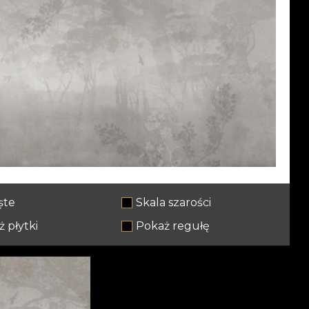
ște
Skala szarości
 płytki
Pokaż regułę