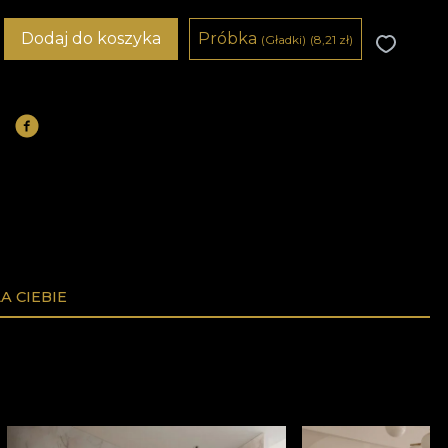
Dodaj do koszyka
Próbka
(Gładki)
(8,21
zł
)
A CIEBIE