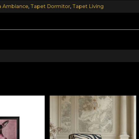
a Ambiance
,
Tapet Dormitor
,
Tapet Living