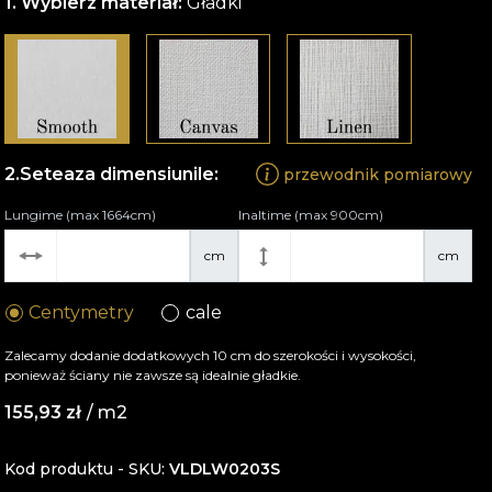
Wybierz materiał:
Gładki
Seteaza dimensiunile:
przewodnik pomiarowy
Lungime (max 1664cm)
Inaltime (max 900cm)
cm
cm
Centymetry
cale
Zalecamy dodanie dodatkowych 10 cm do szerokości i wysokości,
ponieważ ściany nie zawsze są idealnie gładkie.
155,93
zł
/ m2
Kod produktu - SKU
VLDLW0203S