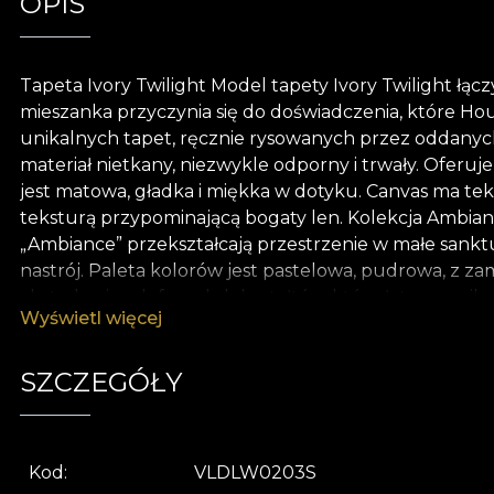
OPIS
Tapeta Ivory Twilight Model tapety Ivory Twilight łąc
mieszanka przyczynia się do doświadczenia, które Ho
unikalnych tapet, ręcznie rysowanych przez oddanych 
materiał nietkany, niezwykle odporny i trwały. Oferu
jest matowa, gładka i miękka w dotyku. Canvas ma tek
teksturą przypominającą bogaty len. Kolekcja Ambian
„Ambiance” przekształcają przestrzenie w małe sanktu
nastrój. Paleta kolorów jest pastelowa, pudrowa, z z
abstrakcyjnych form lub kształtów, które łatwo zanika
Wyświetl więcej
w ciągu dnia. Potrafią oczarować swoją prostotą, ale pr
przestrzeni, odzwierciedlając pozytywny, zabawny i 
połączonymi z teksturami o stonowanym wyglądzie gru
SZCZEGÓŁY
ekologicznych i biodegradowalnych. **House of VLAdiL
efektywnym procesem odnawiania, który spełnia najwy
Kod
VLDLW0203S