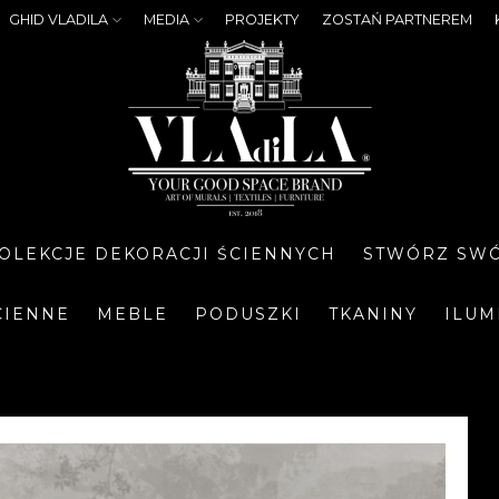
GHID VLADILA
MEDIA
PROJEKTY
ZOSTAŃ PARTNEREM
OLEKCJE DEKORACJI ŚCIENNYCH
STWÓRZ SWÓ
CIENNE
MEBLE
PODUSZKI
TKANINY
ILUM