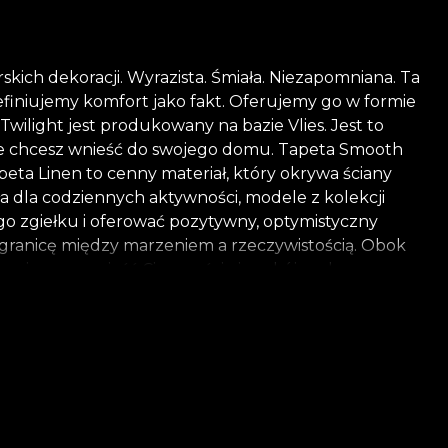
skich dekoracji. Wyrazista. Śmiała. Niezapomniana. Ta
finiujemy komfort jako fakt. Oferujemy go w formie
wilight jest produkowany na bazie Vlies. Jest to
akie chcesz wnieść do swojego domu. Tapeta Smooth
peta Linen to cenny materiał, który okrywa ściany
a dla codziennych aktywności, modele z kolekcji
go zgiełku i oferować pozytywny, optymistyczny
j granicę między marzeniem a rzeczywistością. Obok
 mające przynieść Ci szczęście i spokój podczas przerw
ajduje się i podkreśla kobiecą i delikatną stronę
stają się zatem dwoma powracającymi motywami,
 tapety są wykonane z materiałów naturalnych,
i temu możesz cieszyć się szybkim, bezpiecznym i