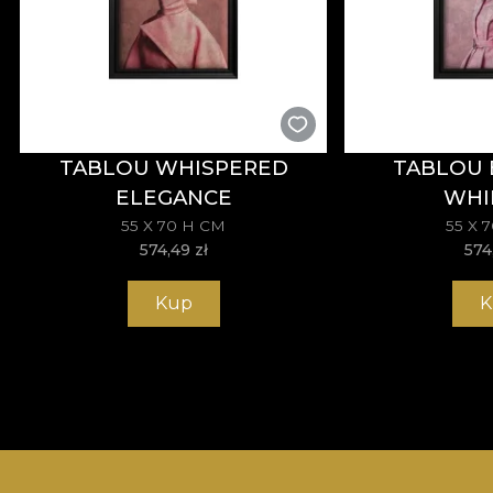
TABLOU WHISPERED
TABLOU 
ELEGANCE
WHI
55 X 70 H CM
55 X 
574,49
zł
574
Kup
K