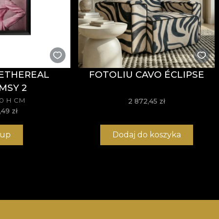
ETHEREAL
FOTOLIU CAVO ÉCLIPSE
MSY 2
70 H CM
2 872,45 zł
,49
zł
up
Dodaj do koszyka