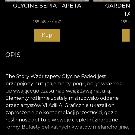
GLYCINE SEPIA TAPETA
GARDENAR
TA
155,48
zł
/ m2
155,48
Kup
K
OPIS
The Story Wzór tapety Glycine Faded jest
przepojony nutą tajemnicy, pogłębiając wrażenie
upływającego czasu nad wciąż żywą naturą.
Elementy roślinne zostały mistrzowsko oddane
przez artystów VLAdiLA. Graficznie ukazali oni
zaproszenie do kontemplacji przeszłości, gdzie
roślinność obfituje w swoje ciepłe i różnorodne
formy. Bukiety delikatnych kwiatów melancholijnie,
lecz z nieskończoną gracją, wiszą na gałęziach