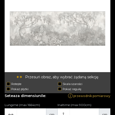
Przesuń obraz, aby wybrać żądaną sekcję
Rotește
Skala szarości
Pokaż płytki
Pokaż regułę
Seteaza dimensiunile:
przewodnik pomiarowy
Lungime (max 1664cm)
Inaltime (max 900cm)
cm
cm