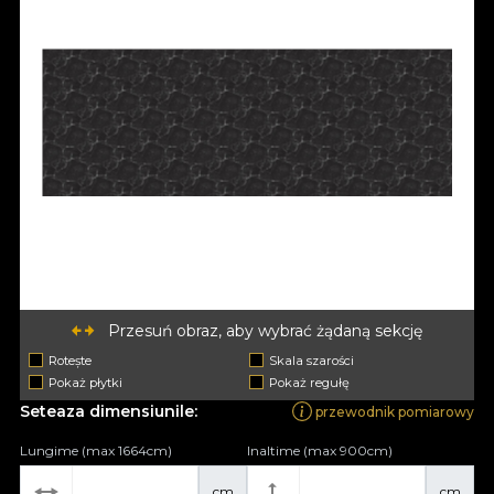
Przesuń obraz, aby wybrać żądaną sekcję
Rotește
Skala szarości
Pokaż płytki
Pokaż regułę
Seteaza dimensiunile:
przewodnik pomiarowy
Lungime (max 1664cm)
Inaltime (max 900cm)
cm
cm