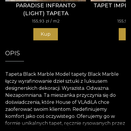
PARADISE INFRANTO
TAPET IMPE
(LIGHT) TAPETA
155,93
zł
/ m2
155,93
Kup
K
OPIS
Tapeta Black Marble Model tapety Black Marble
łączy wyrafinowanie dzieł sztuki z luksusem
designerskich dekoracji. Wyrazista. Odważna.
Niezapomniana. Ta mieszanka przyczynia się do
doświadczenia, które House of VLAdiLA chce
zaoferować swoim klientom. Redefiniujemy
komfort jako coś oczywistego. Oferujemy go w
formie unikalnych tapet, ręcznie rysowanych przez
oddanych projektantów. Jak wszystkie nasze