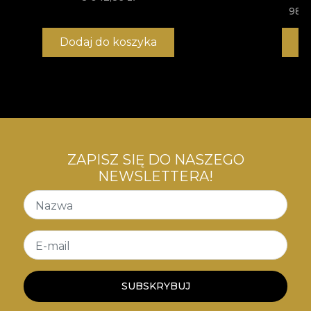
984
Dodaj do koszyka
K
ZAPISZ SIĘ DO NASZEGO
NEWSLETTERA!
Nazwa
E-mail
SUBSKRYBUJ