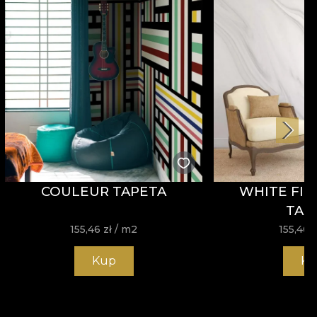
COULEUR TAPETA
WHITE FIN
TAP
155,46
zł
/ m2
155,46
z
Kup
Ku