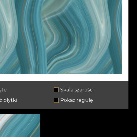
ște
Skala szarości
 płytki
Pokaż regułę