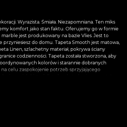
oracji. Wyrazista. Śmiała. Niezapomniana. Ten miks
emy komfort jako stan faktu. Oferujemy go w formie
marble jest produkowany na bazie Vlies. Jest to
óre przyniesiesz do domu. Tapeta Smooth jest matowa,
ta Linen, szlachetny materiał, pokrywa ściany
granice codzienności. Tapeta została stworzona, aby
 skoordynowanych kolorów i starannie dobranych
 na celu zaspokojenie potrzeb sprzyjającego
dania swoich historii. Sztuka abstrakcyjna powstała w
elu ukryć wszystko, co oczywiste, i przekazywać
ieścić się w zakresie od częściowych do całkowitych.
wetkami ludzkimi, fakturami materiałów odkrytymi przez