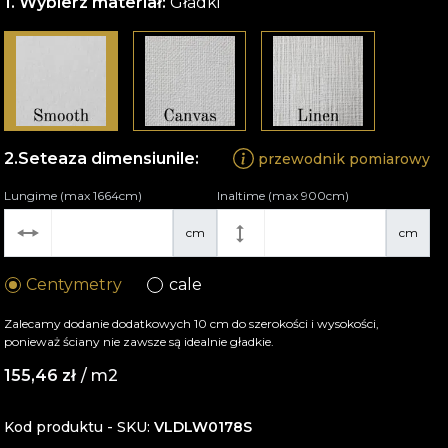
Wybierz materiał:
Gładki
Seteaza dimensiunile:
przewodnik pomiarowy
Lungime (max 1664cm)
Inaltime (max 900cm)
cm
cm
Centymetry
cale
Zalecamy dodanie dodatkowych 10 cm do szerokości i wysokości,
ponieważ ściany nie zawsze są idealnie gładkie.
155,46
zł
/ m2
Kod produktu - SKU
VLDLW0178S