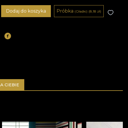
Dodaj do koszyka
Próbka
(Gładki)
(8,18
zł
)
A CIEBIE