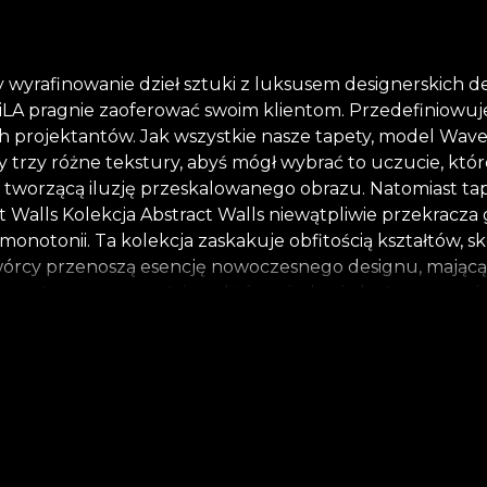
yrafinowanie dzieł sztuki z luksusem designerskich dek
diLA pragnie zaoferować swoim klientom. Przedefiniowuj
 projektantów. Jak wszystkie nasze tapety, model Wave 
y trzy różne tekstury, abyś mógł wybrać to uczucie, kt
 tworzącą iluzję przeskalowanego obrazu. Natomiast tape
 Walls Kolekcja Abstract Walls niewątpliwie przekracza 
monotonii. Ta kolekcja zaskakuje obfitością kształtów,
 twórcy przenoszą esencję nowoczesnego designu, mającą
a są słyszane przez ściany, które nigdy nie kończą opowia
ośrednio przedstawiały rzeczywistość świata. Miała na c
 abstrakcji może się różnić, prawdopodobne formy mogą m
te i subtelniejsze aspekty, ukryte za niewyrażalnymi syl
mi farby, które wydają się być umieszczone na płótnie.