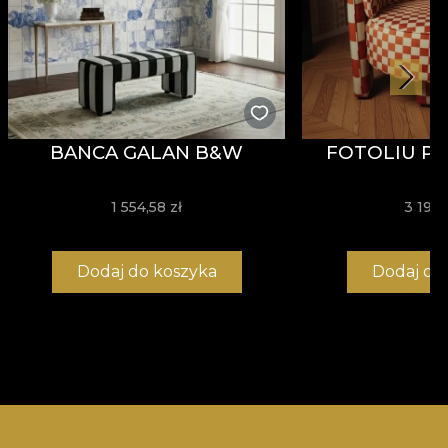
BANCA GALAN B&W
FOTOLIU PI
1 554,58 zł
3 190,
Dodaj do koszyka
Dodaj do