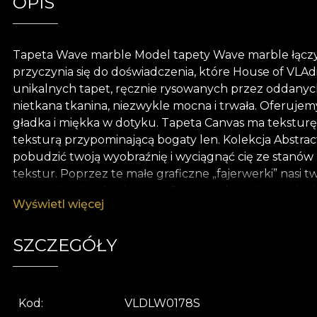
OPIS
Tapeta Wave marble Model tapety Wave marble łączy w
przyczynia się do doświadczenia, które House of VLA
unikalnych tapet, ręcznie rysowanych przez oddanych
nietkana tkanina, niezwykle mocna i trwała. Oferujem
gładka i miękka w dotyku. Tapeta Canvas ma teksturę
teksturą przypominającą bogaty len. Kolekcja Abstract
pobudzić twoją wyobraźnię i wyciągnąć cię ze stanów 
tekstur. Poprzez te małe graficzne „fajerwerki” nasi
otoczenia mieszkaniowego. Szepty, sekrety i pragnieni
Wyświetl więcej
odpowiedzi na głównie figuratywne sztuki, które bezp
wiadomości w sposób niebezpośredni. Chociaż stopień
Pewne odniesienia istnieją, aby wyrazić bardziej ukry
SZCZEGÓŁY
dodatkowe warstwy, sinistymi liniami marmuru i plama
Kod
VLDLW0178S