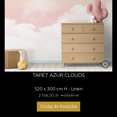
TAPET AZUR CLOUDS
520 x 300 cm H - Linen
2 106,30 zł
4 212,61 zł
Dodaj do koszyka