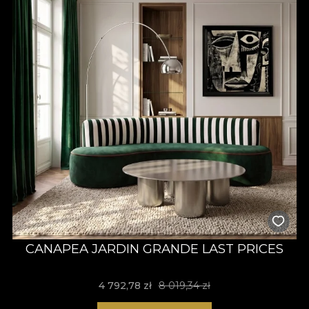
nic lepiej nie mówi o sztuce niż kawałki nasycone
wspomnieniami, doświadczeniami, pięknie przeżytym życiem i
radością.
CANAPEA JARDIN GRANDE LAST PRICES
4 792,78 zł
8 019,34 zł