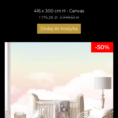
416 x 300 cm H - Canvas
1 174,26 zł
2 348,52 zł
Dodaj do koszyka
-50%