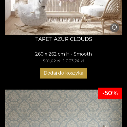
TAPET AZUR CLOUDS
260 x 262 cm H - Smooth
501,62
zł
1 003,24 zł
Dodaj do koszyka
-50%