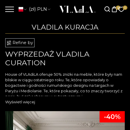
(zł) PLN
VLADILA KURACJA
Refine by
WYPRZEDAŻ VLADILA
CURATION
House of VLAdiLA oferuje 50% zniżki na meble, które były nam
bliskie w ciągu ostatniego roku. Te, które opowiadały o
bogactwie i godności rumuńskiego designu na targach w
Paryżu i Mediolanie. Te, które pokazały, co to znaczy tworzyć z
pasją, być zakochanym w autentycznym i
nonkonformistycznym pięknie. Te, które towarzyszyły nam
Wyświetl więcej
podczas naszych uroczystości, gwiazdy ostatnich wywiadów,
obiekt podziwu wszystkich naszych gości.
-40%
Ci, którzy wypełnili naszą opowieść swoim urokiem i elegancją i
których wybraliśmy, aby przekazać ją dalej do was. Ponieważ