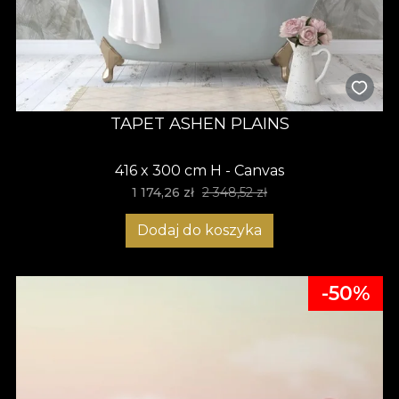
TAPET ASHEN PLAINS
416 x 300 cm H - Canvas
1 174,26 zł
2 348,52 zł
Dodaj do koszyka
-50%