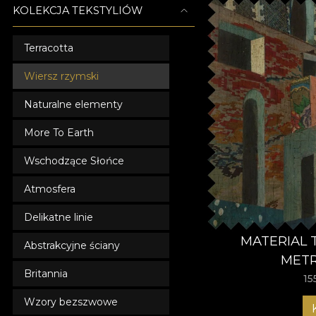
KOLEKCJA TEKSTYLIÓW
Terracotta
Wiersz rzymski
Naturalne elementy
More To Earth
Wschodzące Słońce
Atmosfera
Delikatne linie
MATERIAL 
Abstrakcyjne ściany
METR
Britannia
15
Wzory bezszwowe