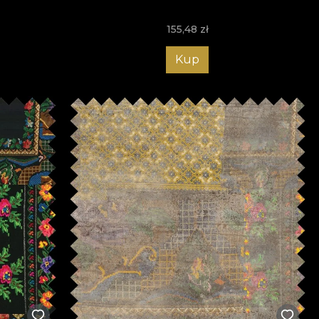
155,48
zł
Kup