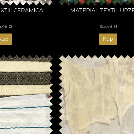
EXTIL CERAMICA
MATERIAL TEXTIL URZ
5,48
zł
155,48
zł
Kup
Kup