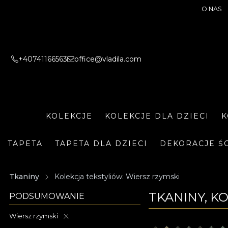
O NAS
+40741166563
office@vladila.com
KOLEKCJE
KOLEKCJE DLA DZIECI
K
TAPETA
TAPETA DLA DZIECI
DEKORACJE Ś
Tkaniny
Kolekcja tekstyliów: Wiersz rzymski
TKANINY, K
PODSUMOWANIE
Wiersz rzymski