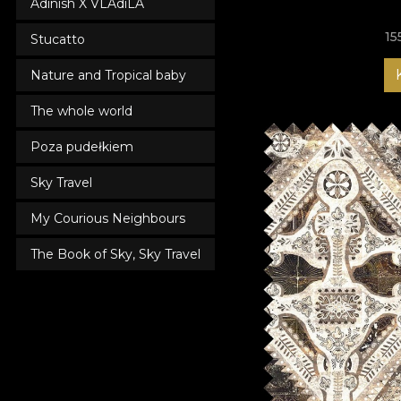
Adinish X VLAdiLA
15
Stucatto
Nature and Tropical baby
The whole world
Poza pudełkiem
Sky Travel
My Courious Neighbours
The Book of Sky, Sky Travel