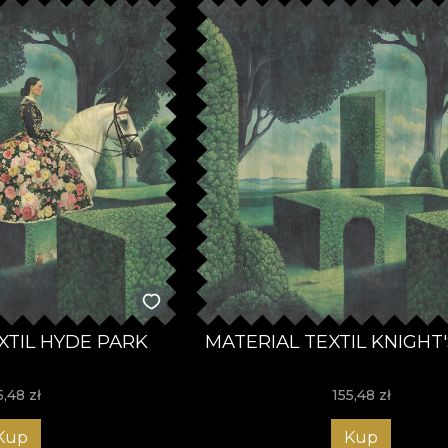
XTIL HYDE PARK
MATERIAL TEXTIL KNIGHT
5,48
zł
155,48
zł
Kup
Kup