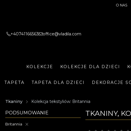
O NAS
+40741166563
office@vladila.com
KOLEKCJE
KOLEKCJE DLA DZIECI
K
TAPETA
TAPETA DLA DZIECI
DEKORACJE Ś
Tkaniny
Kolekcja tekstyliów: Britannia
TKANINY, K
PODSUMOWANIE
Britannia