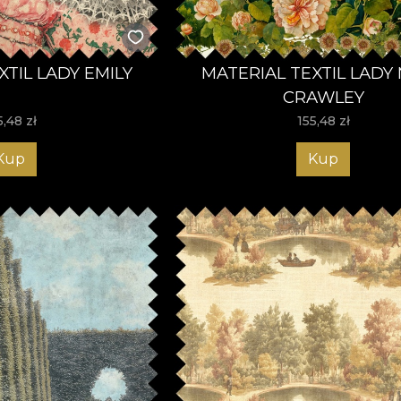
XTIL LADY EMILY
MATERIAL TEXTIL LADY
CRAWLEY
5,48
zł
155,48
zł
Kup
Kup