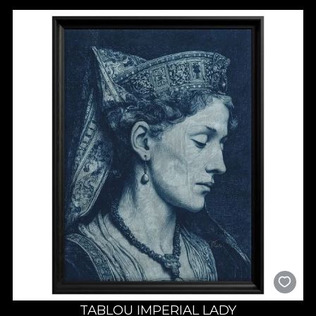
designuri geometrice intricate si eleganta florala. Temele
oscileaza intre relatarea de episoade istorice, scene
mitologice, iconografie religioasa, dar si o gama extinsa de
elemente decorative (geometrice, vegetale, etc.). Nu facem
altceva decat sa va invitam sa experimentati farmecul
maiestriei artizanale in spatiul dumnneavoastra.
Se spune ca Lisabona a primit porecla „Regina Marii” deoarece
cladirile sale acoperite cu azulejo seamana cu pietrele
pretioase care decoreaza coroanele. Sub soarele portughez,
patratele din ceramica pictata stralucesc ca niste pietre
pretioase, asezate peste oras. Aceasta colectie aduce esenta
artei artizanale inspirata de azulejos, imbinand tehnici
traditionale cu designul contemporan pentru o experienta
deosebita.
Va invitam intr-un pelerinaj in care veti fi invaluiti de seductia
traditiei si inovatiei cu “Terracota | the grandeur of yore”.
Completati-va interioarele cu aceste tapete exceptionale,
pictate manual, unde fiecare panou povesteste o poveste
despre cultura, arta si frumusete atemporala.
TABLOU IMPERIAL LADY