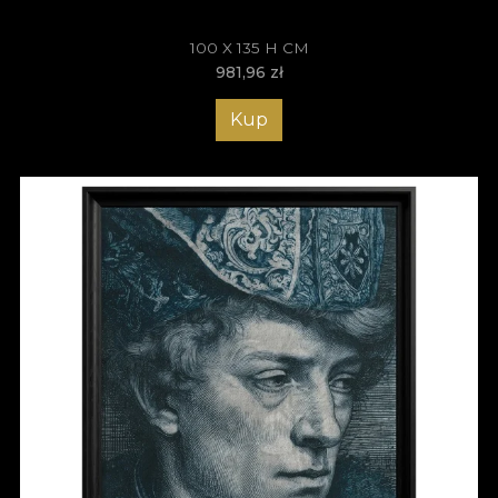
100 X 135 H CM
981,96
zł
Kup