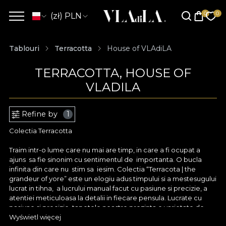
(zł) PLN
Tablouri
Terracotta
House of VLAdiLA
TERRACOTTA, HOUSE OF
VLADILA
Refine by
1
Colectia Terracotta
Traim intr-o lume care nu mai are timp, in care a fi ocupat a
ajuns sa fie sinonim cu sentimentul de importanta. O bucla
infinita din care nu stim sa iesim. Colectia “Terracota | the
grandeur of yore” este un elogiu adus timpului si a mestesugului
lucrat in tihna, a lucrului manual facut cu pasiune si precizie, a
atentiei meticuloasa la detalii in fiecare pensula. Lucrate cu
pasiune si precizie, tapetele noastre prezinta o varietate de
modele si motive uimitoare, amintind de peisaje insorite,
Wyświetl więcej