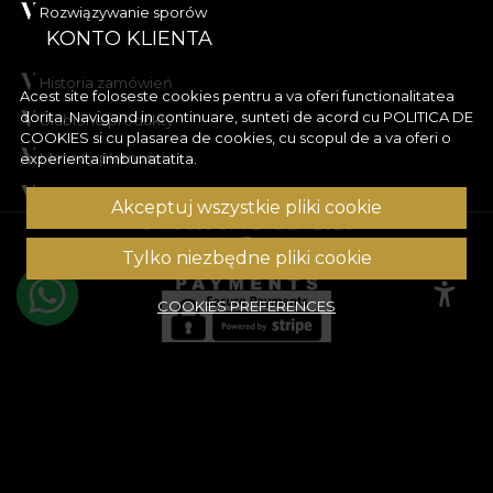
Rozwiązywanie sporów
KONTO KLIENTA
Historia zamówień
Acest site foloseste cookies pentru a va oferi functionalitatea
dorita. Navigand in continuare, sunteti de acord cu
POLITICA DE
Ulubione produkty
COOKIES
si cu plasarea de cookies, cu scopul de a va oferi o
Metody płatności
experienta imbunatatita.
Wysyłka i zwroty
Akceptuj wszystkie pliki cookie
© House of VLAdiLA 2026
Tylko niezbędne pliki cookie
COOKIES PREFERENCES