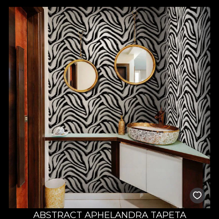
substrat de pasiune. Orice design este tratat cu cea mai mare
atenție la detalii, mult drag și răbdare, alimentat de satisfacția și
fericirea celor ce ne aleg sa le colorăm un “acasă” al visurilor lor.
ABSTRACT APHELANDRA TAPETA