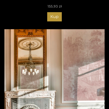
155,93
zł
Kup