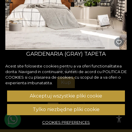
GARDENARIA (GRAY) TAPETA
Acest site foloseste cookies pentru a va oferi functionalitatea
155,93
zł
dorita. Navigand in continuare, sunteti de acord cu
POLITICA DE
COOKIES
si cu plasarea de cookies, cu scopul de a va oferi o
Kup
experienta imbunatatita.
Akceptuj wszystkie pliki cookie
1
2
3
Tylko niezbędne pliki cookie
COOKIES PREFERENCES