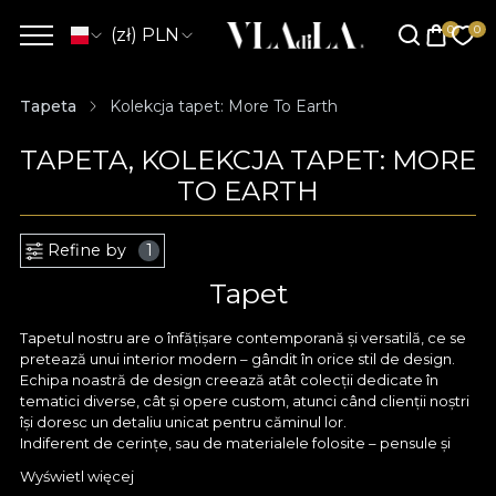
(zł) PLN
Tapeta
Kolekcja tapet: More To Earth
TAPETA, KOLEKCJA TAPET: MORE
TO EARTH
Refine by
1
Tapet
Tapetul nostru are o înfățișare contemporană și versatilă, ce se
pretează unui interior modern – gândit în orice stil de design.
Echipa noastră de design creează atât colecții dedicate în
tematici diverse, cât și opere custom, atunci când clienții noștri
își doresc un detaliu unicat pentru căminul lor.
Indiferent de cerințe, sau de materialele folosite – pensule și
acuarele, creioane fine sau tableta digitală, orice model
Wyświetl więcej
conturat de designerii VLAdiLA pornește în primul rând cu un