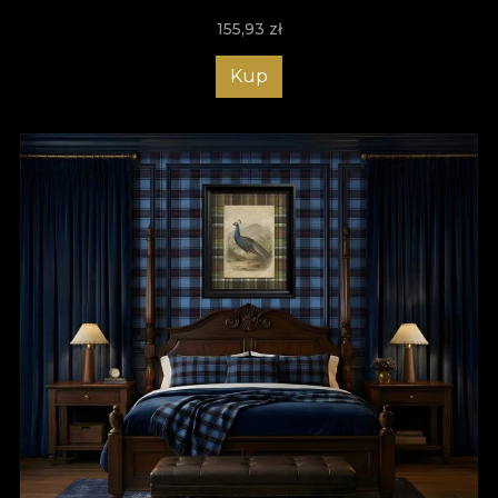
155,93
zł
Kup