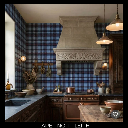
substrat de pasiune. Orice design este tratat cu cea mai mare
atenție la detalii, mult drag și răbdare, alimentat de satisfacția și
fericirea celor ce ne aleg sa le colorăm un “acasă” al visurilor lor.
TAPET NO. 1 - LEITH