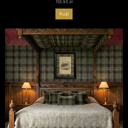
155,93
zł
Kup