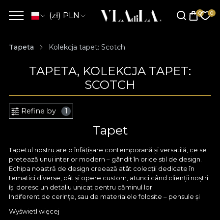
(zł) PLN
Tapeta
Kolekcja tapet: Scotch
TAPETA, KOLEKCJA TAPET:
SCOTCH
Refine by
1
Tapet
Tapetul nostru are o înfățișare contemporană și versatilă, ce se
pretează unui interior modern – gândit în orice stil de design.
Echipa noastră de design creează atât colecții dedicate în
tematici diverse, cât și opere custom, atunci când clienții noștri
își doresc un detaliu unicat pentru căminul lor.
Indiferent de cerințe, sau de materialele folosite – pensule și
acuarele, creioane fine sau tableta digitală, orice model
Wyświetl więcej
conturat de designerii VLAdiLA pornește în primul rând cu un