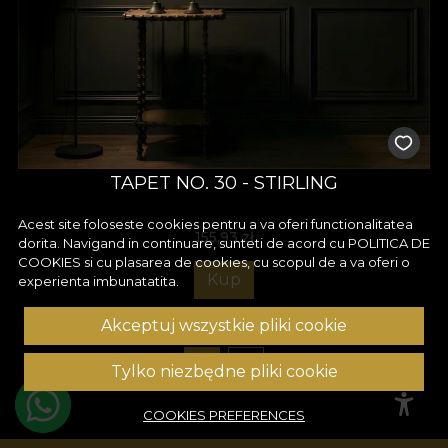
TAPET NO. 30 - STIRLING
Acest site foloseste cookies pentru a va oferi functionalitatea
155,93
zł
dorita. Navigand in continuare, sunteti de acord cu
POLITICA DE
COOKIES
si cu plasarea de cookies, cu scopul de a va oferi o
Kup
experienta imbunatatita.
Akceptuj wszystkie pliki cookie
1
2
Tylko niezbędne pliki cookie
COOKIES PREFERENCES