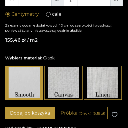
Centymetry
cale
Zalecamy dodanie dodatkowych 10 cm do szerokości i wysokości,
ponieważ ściany nie zawsze są idealnie gładkie.
155,46
zł
/ m2
Wybierz materiał:
Gładki
Dodaj do koszyka
Próbka
(Gładki)
(8,18
zł
)