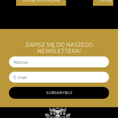
Dodaj do koszyka
Dodaj d
ZAPISZ SIĘ DO NASZEGO
NEWSLETTERA!
Nazwa
E-mail
SUBSKRYBUJ