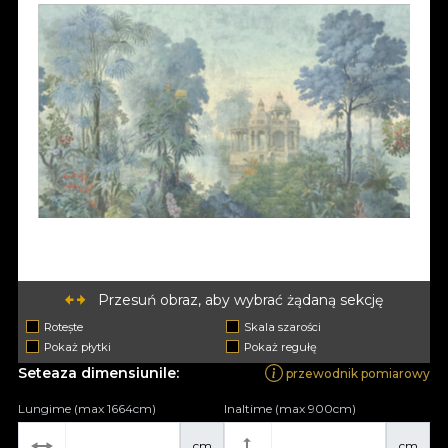
Przesuń obraz, aby wybrać żądaną sekcję
Rotește
Skala szarości
Pokaż płytki
Pokaż regułę
Seteaza dimensiunile:
przewodnik pomiarowy
Lungime (max 1664cm)
Inaltime (max 900cm)
cm
cm