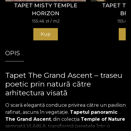
TAPET MISTY TEMPLE
TAPET T
HORIZON
BR
155,46
zł
/ m2
155,46
Kup
K
OPIS
Tapet The Grand Ascent – traseu
poetic prin natură către
arhitectura visată
O scară elegantă conduce privirea către un pavilion
rafinat, ascuns în vegetație.
Tapetul panoramic
The Grand Ascent
, din colecția
Temple of Nature
semnată VLAdiLA, transformă peretele într-o