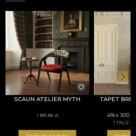
Pereți statement în livinguri ample
Holuri de intrare și foaiere – pentru efect de
impact la prima vedere
Spații hospitality – recepții de hotel, restaurante
Birouri executive sau săli de conferință cu
identitate vizuală premium
De ce să alegi tapetul The Grand
Ascent
The Grand Ascent transformă peretele într-o
experiență narativă
— o invitație la explorare,
unde natura și arhitectura devin parte din același
vis.
SCAUN ATELIER MYTH
TAPET BRE
416 x 300 c
1 881,86 zł
1 174,12 zł