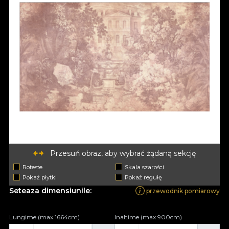
Przesuń obraz, aby wybrać żądaną sekcję
Rotește
Skala szarości
Pokaż płytki
Pokaż regułę
Seteaza dimensiunile:
przewodnik pomiarowy
Lungime (max 1664cm)
Inaltime (max 900cm)