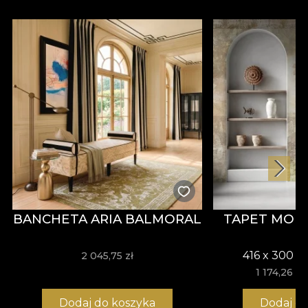
decor atemporal. Încorporează esența House of
VLAdiLA: decadentă, dar poetică, un pod între
patrimoniu și inovația în design.
BANCHETA ARIA BALMORAL
TAPET MOME
416 x 300 c
2 045,75 zł
1 174,26 zł
Dodaj do koszyka
Dodaj d