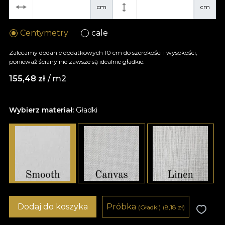
cm
cm
Centymetry
cale
Zalecamy dodanie dodatkowych 10 cm do szerokości i wysokości,
ponieważ ściany nie zawsze są idealnie gładkie.
155,48
zł
/ m2
Wybierz materiał:
Gładki
Dodaj do koszyka
Próbka
(Gładki)
(8,18
zł
)