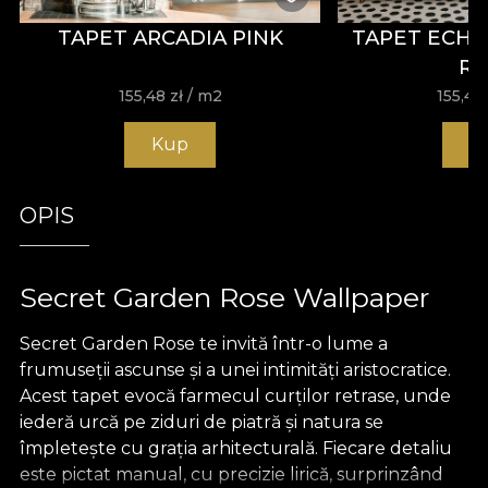
TAPET ARCADIA PINK
TAPET ECH
R
155,48
zł
/ m2
155,48
Kup
K
OPIS
Secret Garden Rose Wallpaper
Secret Garden Rose te invită într-o lume a
frumuseții ascunse și a unei intimități aristocratice.
Acest tapet evocă farmecul curților retrase, unde
iederă urcă pe ziduri de piatră și natura se
împletește cu grația arhitecturală. Fiecare detaliu
este pictat manual, cu precizie lirică, surprinzând