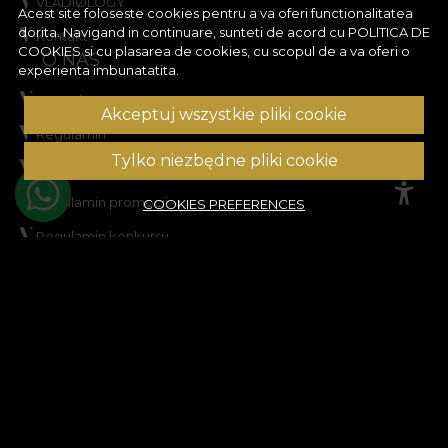
VLADIØLOGY
Acest site foloseste cookies pentru a va oferi functionalitatea
dorita. Navigand in continuare, sunteti de acord cu
POLITICA DE
Kontakt
COOKIES
si cu plasarea de cookies, cu scopul de a va oferi o
O NAS
experienta imbunatatita.
Formular retur
Akceptuj wszystkie pliki cookie
Regulamin
Tylko niezbędne pliki cookie
Prywatność
Regulamin promocji
COOKIES PREFERENCES
Regulamin konkursu
Polityka cookies
Mapa strony
POMOC
Informacje prawne
Skontaktuj się z nami
Najczęściej zadawane pytania