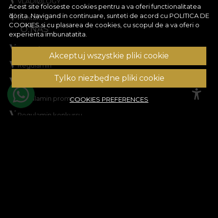
VLADIØLOGY
Acest site foloseste cookies pentru a va oferi functionalitatea
dorita. Navigand in continuare, sunteti de acord cu
POLITICA DE
Kontakt
COOKIES
si cu plasarea de cookies, cu scopul de a va oferi o
O NAS
experienta imbunatatita.
Formular retur
Akceptuj wszystkie pliki cookie
Regulamin
Tylko niezbędne pliki cookie
Prywatność
Regulamin promocji
COOKIES PREFERENCES
Regulamin konkursu
Polityka cookies
Mapa strony
POMOC
Informacje prawne
Skontaktuj się z nami
Najczęściej zadawane pytania