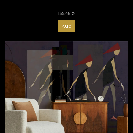
complicate, deoarece totul este mult mai simplu, mai rapid și
mai comod. Nu mai rămâne decât să adaugi tu acea notă
155,48
zł
unică. Alege tapetele moderne pentru living VLAdiLA și bucură-
te de un ambient cu adevărat special! Te așteptăm cu modele
unice, create să inspire! Descoperă acum colecția noastră de
Kup
tapete și transformă-ți sufrageria într-un loc memorabil, care să
impresioneze orice vizitator!