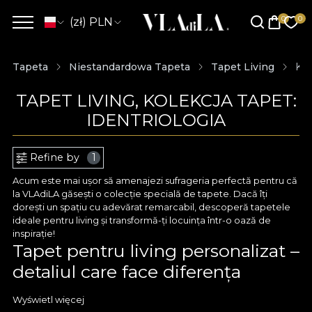
(zł) PLN
Tapeta
Niestandardowa Tapeta
Tapet Living
Kol
TAPET LIVING, KOLEKCJA TAPET:
IDENTRIOLOGIA
Refine by
1
Acum este mai ușor să amenajezi sufrageria perfectă pentru că
la VLAdiLA găsești o colecție specială de tapete. Dacă îți
dorești un spațiu cu adevărat remarcabil, descoperă tapetele
ideale pentru living și transformă-ți locuința într-o oază de
inspirație!
Tapet pentru living personalizat –
detaliul care face diferența
Cu VLAdiLA ai acces la tapete pentru sufragerie care să te
Wyświetl więcej