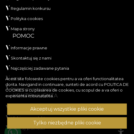
Regulamin konkursu
Polityka cookies
Mapa strony
POMOC
Informacje prawne
Skontaktuj się z nami
Najczęściej zadawane pytania
ANPC
Acest site foloseste cookies pentru a va oferi functionalitatea
dorita. Navigand in continuare, sunteti de acord cu
POLITICA DE
Rozwiązywanie sporów
COOKIES
si cu plasarea de cookies, cu scopul de a va oferi o
KONTO KLIENTA
experienta imbunatatita.
Historia zamówień
Akceptuj wszystkie pliki cookie
Ulubione produkty
Tylko niezbędne pliki cookie
Metody płatności