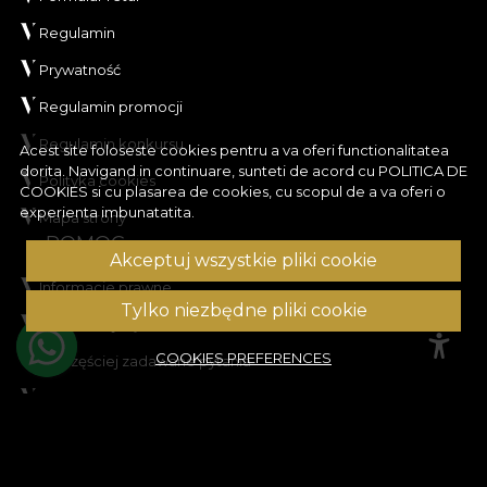
Regulamin
Prywatność
Regulamin promocji
Regulamin konkursu
Acest site foloseste cookies pentru a va oferi functionalitatea
dorita. Navigand in continuare, sunteti de acord cu
POLITICA DE
Polityka cookies
COOKIES
si cu plasarea de cookies, cu scopul de a va oferi o
experienta imbunatatita.
Mapa strony
POMOC
Akceptuj wszystkie pliki cookie
Informacje prawne
Tylko niezbędne pliki cookie
Skontaktuj się z nami
COOKIES PREFERENCES
Najczęściej zadawane pytania
ANPC
Rozwiązywanie sporów
KONTO KLIENTA