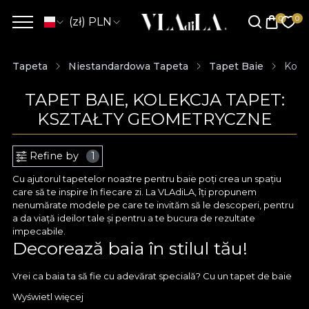
(zł) PLN
Tapeta
Niestandardowa Tapeta
Tapet Baie
Kole
TAPET BAIE, KOLEKCJA TAPET:
KSZTAŁTY GEOMETRYCZNE
Refine by
1
Cu ajutorul tapetelor noastre pentru baie poți crea un spațiu
care să te inspire în fiecare zi. La VLAdiLA, îți propunem
nenumărate modele pe care te invităm să le descoperi, pentru
a da viață ideilor tale și pentru a te bucura de rezultate
impecabile.
Decorează baia în stilul tău!
Vrei ca baia ta să fie cu adevărat specială? Cu un tapet de baie
de la VLAdiLA poți renunța la culorile standard și aduce în prim
Wyświetl więcej
plan design-uri care te reprezintă cu adevărat. Îți oferim tot