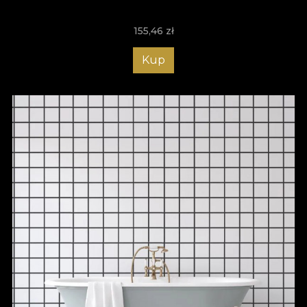
opțiunile clasice, tapetul pentru baie este ușor de aplicat, ceea
ce îți permite să îți reîmprospătezi spațiul ori de câte ori simți
155,46
zł
nevoia unei schimbări, fără a fi necesare proceduri anevoioase.
Comandă chiar acum tapetul rezistent la apă și oferă băii tale o
Kup
înfățișare unică!