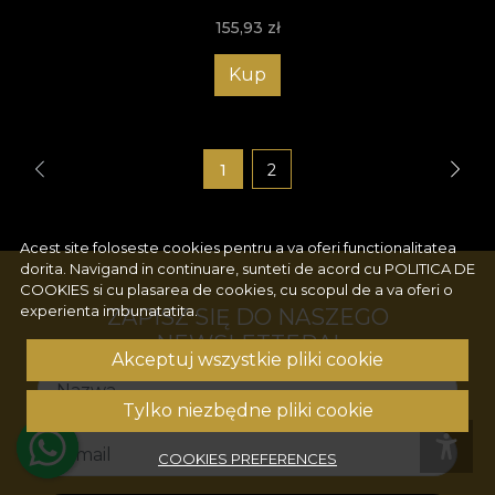
155,93
zł
Kup
1
2
Acest site foloseste cookies pentru a va oferi functionalitatea
dorita. Navigand in continuare, sunteti de acord cu
POLITICA DE
COOKIES
si cu plasarea de cookies, cu scopul de a va oferi o
experienta imbunatatita.
ZAPISZ SIĘ DO NASZEGO
NEWSLETTERA!
Akceptuj wszystkie pliki cookie
Nazwa
Tylko niezbędne pliki cookie
E-mail
COOKIES PREFERENCES