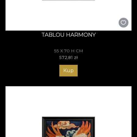
TABLOU HARMONY
55 X 70 H CM
572,81
zł
Kup