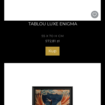
TABLOU LUXE ENIGMA
55 X 70 H CM
572,81
zł
Kup