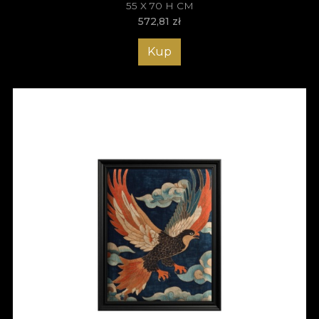
55 X 70 H CM
572,81
zł
Kup