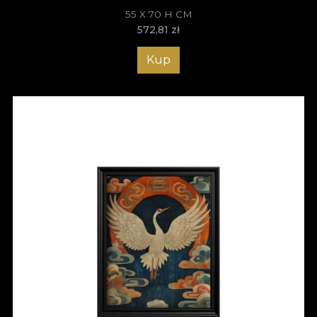
55 X 70 H CM
572,81
zł
Kup