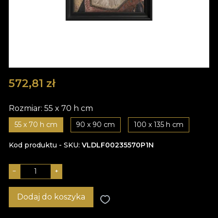
572,81
zł
Rozmiar:
55 x 70 h cm
55 x 70 h cm
90 x 90 cm
100 x 135 h cm
Kod produktu - SKU
VLDLF00235570P1N
−
+
Dodaj do koszyka