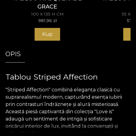
GRACE
100 X 135 H CM
55 X 
981,96
zł
572
Kup
K
OPIS
Tablou Striped Affection
"Striped Affection" combină eleganța clasică cu
suprarealismul modern, capturând esența iubirii
prin contrasturi îndrăznețe și alură misterioasă.
Această piesă captivantă din colecția "Love is"
adaugă un sentiment de intrigă și sofisticare
oricărui interior de lux, invitând la conversații și
reflectând frumusețea enigmatică a conexiunii