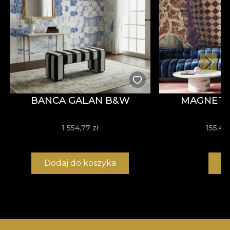
BANCA GALAN B&W
MAGNETA
1 554,77 zł
155,48
Dodaj do koszyka
K