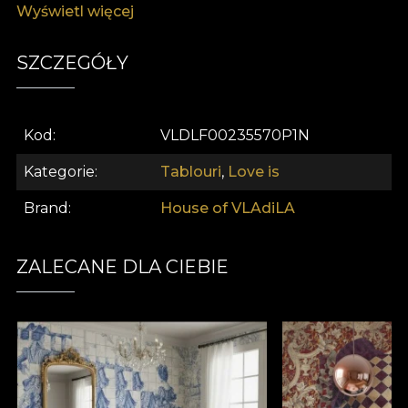
Wyświetl więcej
umane. Ideal pentru cei care apreciază designul
avangardist și declarațiile distinctive de decor
pentru acasă.
SZCZEGÓŁY
Kod
VLDLF00235570P1N
Kategorie
Tablouri
,
Love is
Brand
House of VLAdiLA
ZALECANE DLA CIEBIE