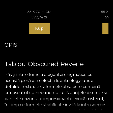
55 X 70 H CM
55 X 
572,74
zł
572
Kup
K
OPIS
Tablou Obscured Reverie
Pășiți într-o lume a eleganței enigmatice cu
această piesă din colecția Identriology, unde
detaliile texturate și formele abstracte combină
cunoscutul cu necunoscutul. Nuanțele discrete și
pânzele orizontale impresionante evocă misterul,
în timp ce formele stratificate invită la introspecție
și conversație în orice spațiu interior de lux. Ideal