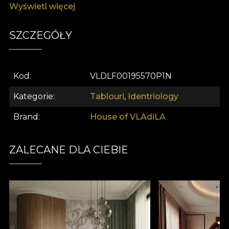
Wyświetl więcej
pentru colecționarii care apreciază estetica
modernă conceptuală și intrigarea vizuală
sofisticată.
SZCZEGÓŁY
Kod
VLDLF00195570P1N
Kategorie
Tablouri
,
Identriology
Brand
House of VLAdiLA
ZALECANE DLA CIEBIE