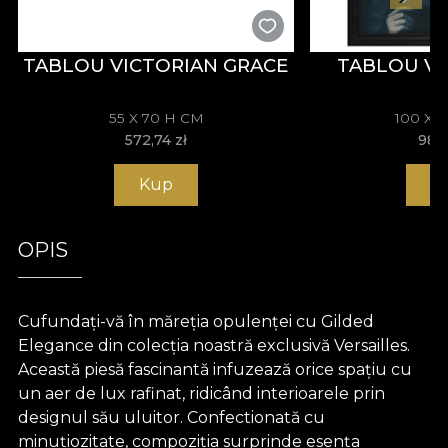
TABLOU VICTORIAN GRACE
TABLOU V
55 X 70 H CM
100 X 
572,74
zł
981
Kup
K
OPIS
Cufundați-vă în măreția opulenței cu Gilded
Elegance din colecția noastră exclusivă Versailles.
Această piesă fascinantă infuzează orice spațiu cu
un aer de lux rafinat, ridicând interioarele prin
designul său uluitor. Confectionată cu
minuțiozitate, compoziția surprinde esența