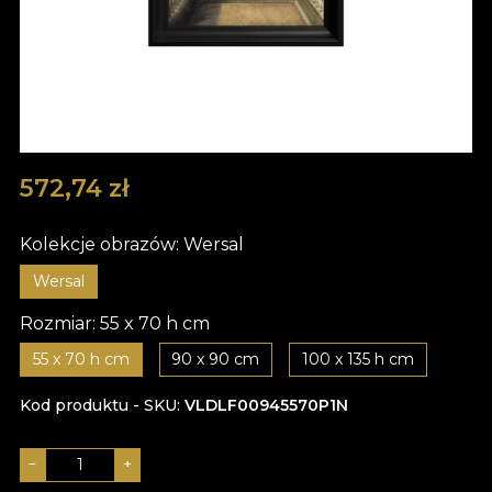
572,74
zł
Kolekcje obrazów:
Wersal
Wersal
Rozmiar:
55 x 70 h cm
55 x 70 h cm
90 x 90 cm
100 x 135 h cm
Kod produktu - SKU
VLDLF00945570P1N
−
+