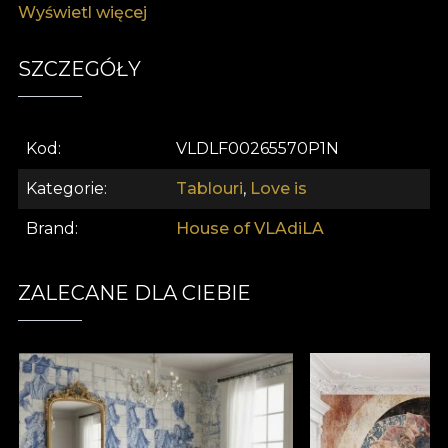
Wyświetl więcej
reflecteze asupra texturilor iubirii și auto-exprimării.
SZCZEGÓŁY
Kod
VLDLF00265570P1N
Kategorie
Tablouri
,
Love is
Brand
House of VLAdiLA
ZALECANE DLA CIEBIE