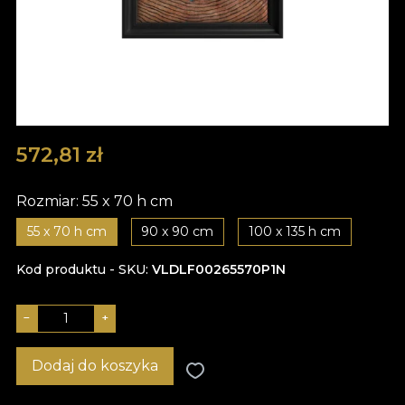
572,81
zł
Rozmiar:
55 x 70 h cm
55 x 70 h cm
90 x 90 cm
100 x 135 h cm
Kod produktu - SKU
VLDLF00265570P1N
−
+
Dodaj do koszyka