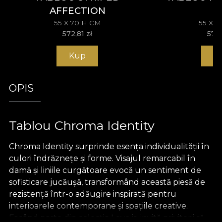
AFFECTION
55 X 70 H CM
55 X 
572,81
zł
572
Kup
K
OPIS
Tablou Chroma Identity
Chroma Identity surprinde esența individualității în
culori îndrăznețe și forme. Visajul remarcabil în
damă și liniile curgătoare evocă un sentiment de
sofisticare jucăușă, transformând această piesă de
rezistență într-o adăugire inspirată pentru
interioarele contemporane și spațiile creative.
Facând parte din colecția Love is, invită privitorii să