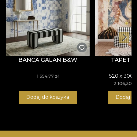
BANCA GALAN B&W
TAPET 
520 x 300 
1 554,77 zł
2 106,30 zł
Dodaj do koszyka
Dodaj d