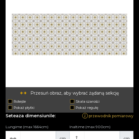
Przesuń obraz, aby wybrać żądaną sekcję
Rotește
Skala szarości
Pokaż płytki
Pokaż regułę
Seteaza dimensiunile:
przewodnik pomiarowy
Lungime (max 1664cm)
Inaltime (max 900cm)
cm
cm