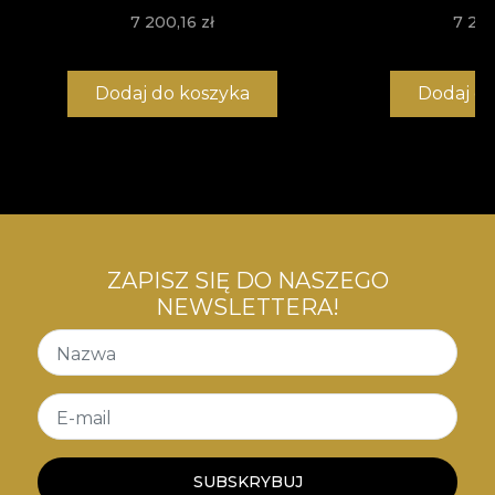
używamy bazy Vlies, niefilcowanego materiału,
7 200,16 zł
7 200
niezwykle wytrzymałego i łatwego do
zainstalowania.
Dodaj do koszyka
Dodaj d
ZAPISZ SIĘ DO NASZEGO
NEWSLETTERA!
Nazwa
E-mail
SUBSKRYBUJ