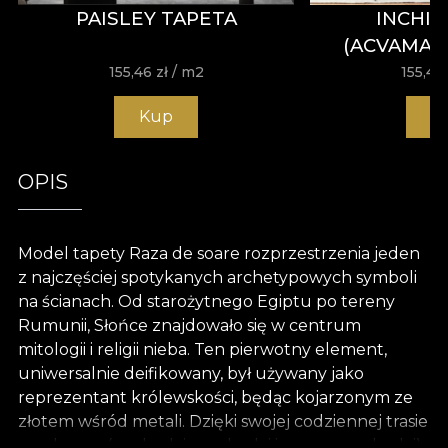
PAISLEY TAPETA
INCHI
(ACVAMAR
155,46
zł
/ m2
155,46
Kup
K
OPIS
Model tapety Raza de soare rozprzestrzenia jeden
z najczęściej spotykanych archetypowych symboli
na ścianach. Od starożytnego Egiptu po tereny
Rumunii, Słońce znajdowało się w centrum
mitologii i religii nieba. Ten pierwotny element,
uniwersalnie deifikowany, był używany jako
reprezentant królewskości, będąc kojarzonym ze
złotem wśród metali. Dzięki swojej codziennej trasie
po okręgu (wschodzi - zachodzi i znowu wschodzi),