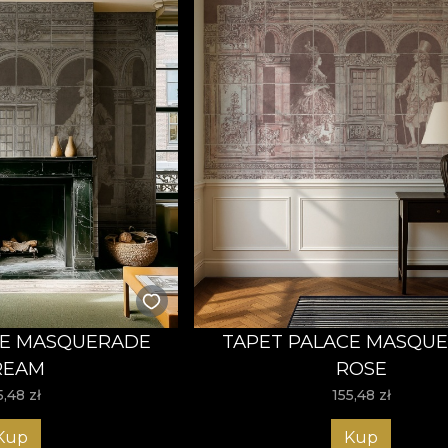
CE MASQUERADE
TAPET PALACE MASQU
REAM
ROSE
5,48
zł
155,48
zł
Kup
Kup