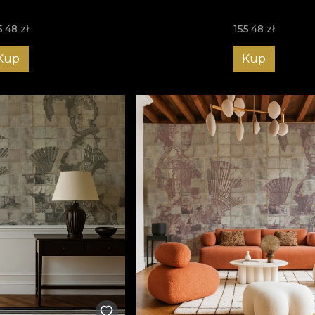
5,48
zł
155,48
zł
Kup
Kup