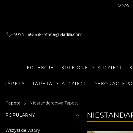
O NAS
+40741166563
office@vladila.com
KOLEKCJE
KOLEKCJE DLA DZIECI
K
TAPETA
TAPETA DLA DZIECI
DEKORACJE Ś
Tapeta
Niestandardowa Tapeta
NIESTANDA
POPULARNY
Wszystkie wzory