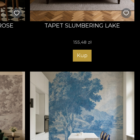
ROSE
TAPET SLUMBERING LAKE
155,48
zł
Kup