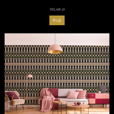
155,48
zł
Kup