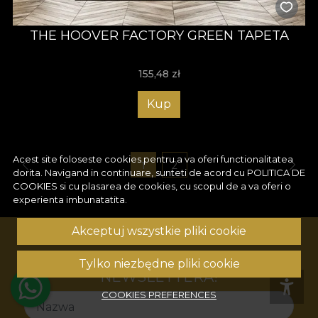
THE HOOVER FACTORY GREEN TAPETA
155,48
zł
Kup
Acest site foloseste cookies pentru a va oferi functionalitatea
1
2
dorita. Navigand in continuare, sunteti de acord cu
POLITICA DE
COOKIES
si cu plasarea de cookies, cu scopul de a va oferi o
experienta imbunatatita.
Akceptuj wszystkie pliki cookie
ZAPISZ SIĘ DO NASZEGO
Tylko niezbędne pliki cookie
NEWSLETTERA!
COOKIES PREFERENCES
Nazwa