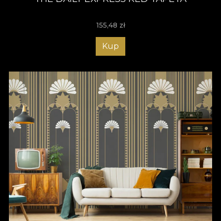
155,48
zł
Kup