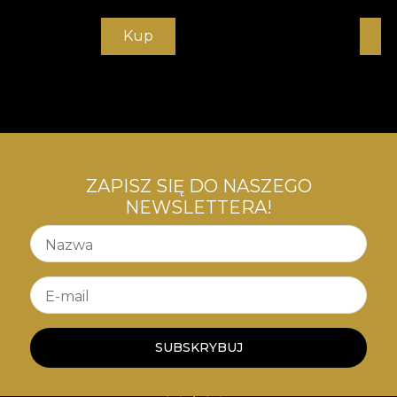
Kup
K
ZAPISZ SIĘ DO NASZEGO
NEWSLETTERA!
Nazwa
E-mail
SUBSKRYBUJ