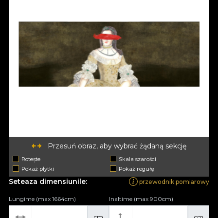
Przesuń obraz, aby wybrać żądaną sekcję
Rotește
Skala szarości
Pokaż płytki
Pokaż regułę
Seteaza dimensiunile:
przewodnik pomiarowy
Lungime (max 1664cm)
Inaltime (max 900cm)
cm
cm