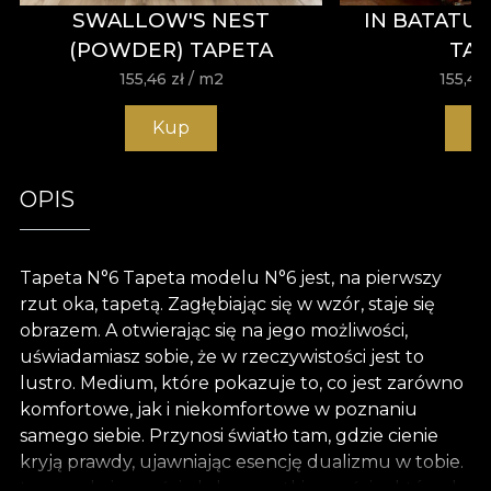
SWALLOW'S NEST
IN BATATU
(POWDER) TAPETA
TA
155,46
zł
/ m2
155,46
Kup
K
OPIS
Tapeta N°6 Tapeta modelu N°6 jest, na pierwszy
rzut oka, tapetą. Zagłębiając się w wzór, staje się
obrazem. A otwierając się na jego możliwości,
uświadamiasz sobie, że w rzeczywistości jest to
lustro. Medium, które pokazuje to, co jest zarówno
komfortowe, jak i niekomfortowe w poznaniu
samego siebie. Przynosi światło tam, gdzie cienie
kryją prawdy, ujawniając esencję dualizmu w tobie.
Łącząc dwie części - lub wszystkie części, z których