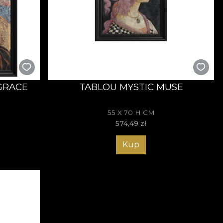
GRACE
TABLOU MYSTIC MUSE
55 X 70 H CM
574,49
zł
Kup