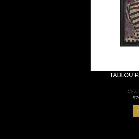
TABLOU P
55 X
57