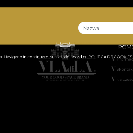
Nazwa
POM
ita. Navigand in continuare, sunteti de acord cu
POLITICA DE COOKIES
Informa
Skontakt
Najczęśc
ANPC
Rozwiąz