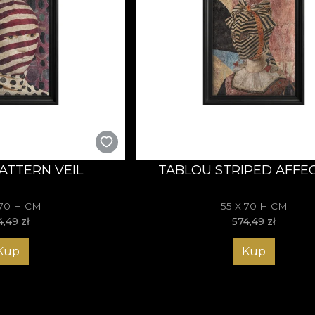
ATTERN VEIL
TABLOU STRIPED AFFE
 70 H CM
55 X 70 H CM
4,49
zł
574,49
zł
Kup
Kup