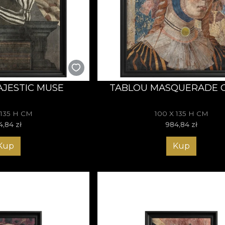
JESTIC MUSE
TABLOU MASQUERADE 
 135 H CM
100 X 135 H CM
4,84
zł
984,84
zł
Kup
Kup