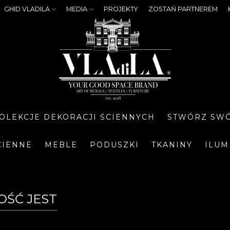
GHID VLADILA
MEDIA
PROJEKTY
ZOSTAŃ PARTNEREM
OLEKCJE DEKORACJI ŚCIENNYCH
STWÓRZ SWÓ
CIENNE
MEBLE
PODUSZKI
TKANINY
ILUM
ŁOŚĆ JEST