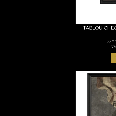
TABLOU CHE
55 X
57