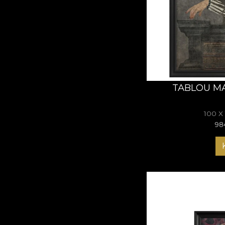
TABLOU MA
100 X
98