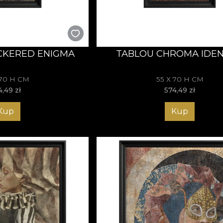
CKERED ENIGMA
TABLOU CHROMA IDEN
 70 H CM
55 X 70 H CM
4,49
zł
574,49
zł
Kup
Kup