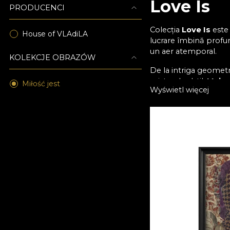
Love Is
PRODUCENCI
Colecția
Love Is
este 
House of VLAdiLA
lucrare îmbină profun
un aer atemporal.
KOLEKCJE OBRAZÓW
De la intriga geomet
misterul subtil.
Majes
Miłość jest
Wyświetl więcej
transmit o serenitate 
Realizate în formate 
Împreună, aceste lucr