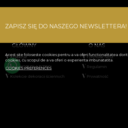
ZAPISZ SIĘ DO NASZEGO NEWSLETTERA!
GŁÓWNY
O NAS
Acest site foloseste cookies pentru a va oferi functionalitatea dor
Kolekcje
Formular retur
cookies, cu scopul de a va oferi o experienta imbunatatita.
KOLEKCJE DLA DZIECI
Regulamin
COOKIES PREFERENCES
Kolekcje dekoracji ściennych
Prywatność
Stwórz swój produkt
Regulamin promocji
VLADIØLOGY
Regulamin konkursu
Kontakt
Polityka cookies
Mapa strony
© House of VLAdiLA 2026