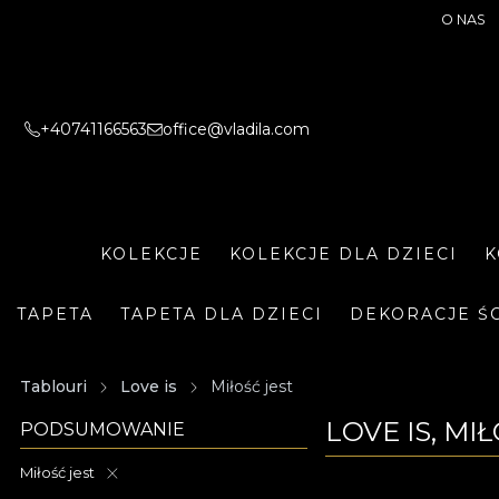
O NAS
+40741166563
office@vladila.com
KOLEKCJE
KOLEKCJE DLA DZIECI
K
TAPETA
TAPETA DLA DZIECI
DEKORACJE Ś
Tablouri
Love is
Miłość jest
LOVE IS, MI
PODSUMOWANIE
Miłość jest