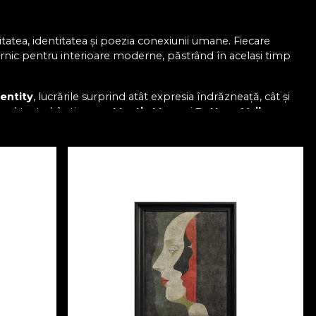
tatea, identitatea și poezia conexiunii umane. Fiecare
ternic pentru interioare moderne, păstrând în același timp
entity
, lucrările surprind atât expresia îndrăzneață, cât și
ul teatral, în timp ce
Mystic Muse
și
Pattern Veil
i dinamism sofisticat.
presie a măiestriei artizanale și a artei atent curatoriate.
 iubire spusă prin culoare, formă și pattern.