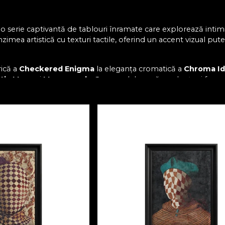
o serie captivantă de tablouri înramate care explorează intimi
zimea artistică cu texturi tactile, oferind un accent vizual pu
rică a
Checkered Enigma
la eleganța cromatică a
Chroma Id
tic Muse
și
Masquerade Grace
celebrează opulența și farmec
onirică.
Striped Affection
completează ansamblul prin ritm ș
variind între
55×70 cm
și
100×135 cm
, fiecare tablou este o ex
ări alcătuiesc o adevărată simfonie vizuală — o poveste despre