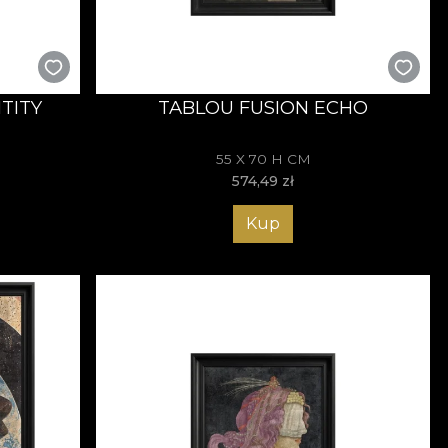
TITY
TABLOU FUSION ECHO
55 X 70 H CM
574,49
zł
Kup