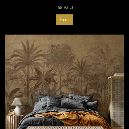
155,93
zł
Kup