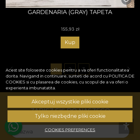
GARDENARIA (GRAY) TAPETA
155,93
zł
Kup
1
2
3
Acest site foloseste cookies pentru a va oferi functionalitatea
dorita. Navigand in continuare, sunteti de acord cu
POLITICA DE
COOKIES
si cu plasarea de cookies, cu scopul de a va oferi o
experienta imbunatatita.
Akceptuj wszystkie pliki cookie
ZAPISZ SIĘ DO NASZEGO
Tylko niezbędne pliki cookie
NEWSLETTERA!
COOKIES PREFERENCES
Nazwa