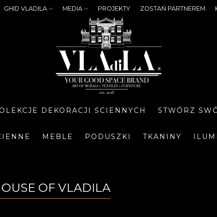
GHID VLADILA
MEDIA
PROJEKTY
ZOSTAŃ PARTNEREM
OLEKCJE DEKORACJI ŚCIENNYCH
STWÓRZ SWÓ
CIENNE
MEBLE
PODUSZKI
TKANINY
ILUM
HOUSE OF VLADILA