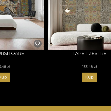
URSITOARE
TAPET ZESTRE
5,48
zł
155,48
zł
Kup
Kup