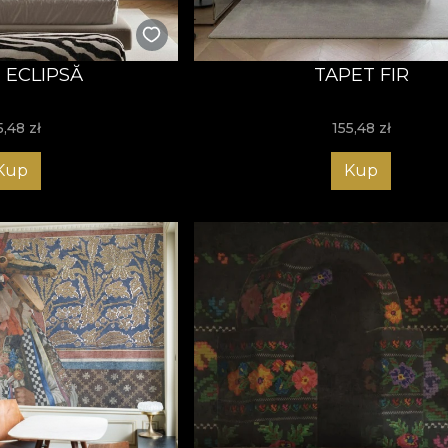
 ECLIPSĂ
TAPET FIR
5,48
zł
155,48
zł
Kup
Kup