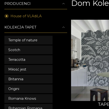
Dom Kole
PRODUCENCI
House of VLAdiLA
KOLEKCJA TAPET
Temple of nature
Scotch
Terracotta
Miłość jest
Britannia
Origini
Romania Knows
TAPE
Bohemian Romania