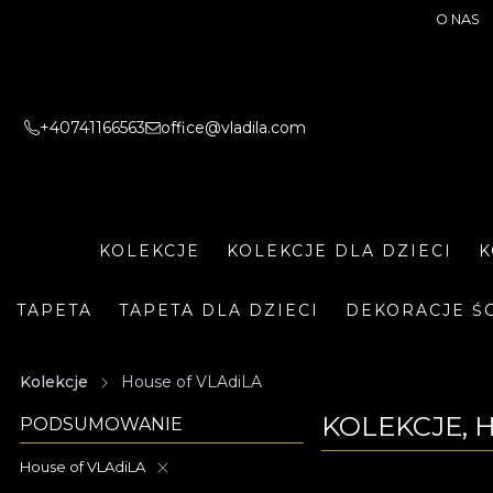
O NAS
+40741166563
office@vladila.com
KOLEKCJE
KOLEKCJE DLA DZIECI
K
TAPETA
TAPETA DLA DZIECI
DEKORACJE Ś
Kolekcje
House of VLAdiLA
KOLEKCJE, 
PODSUMOWANIE
House of VLAdiLA