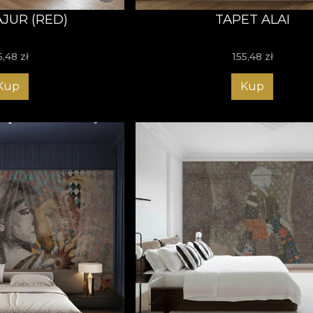
AJUR (RED)
TAPET ALAI
5,48
zł
155,48
zł
Kup
Kup