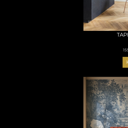
TAP
15