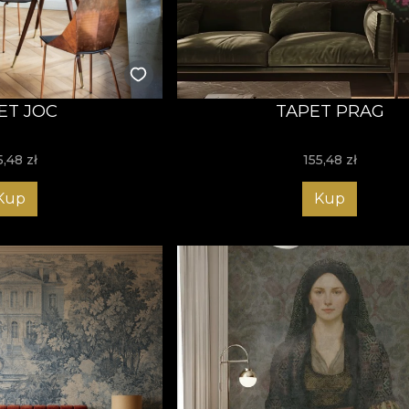
ET JOC
TAPET PRAG
5,48
zł
155,48
zł
Kup
Kup