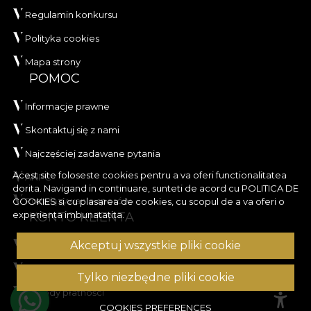
Regulamin konkursu
Polityka cookies
Mapa strony
POMOC
Informacje prawne
Skontaktuj się z nami
Najczęściej zadawane pytania
Acest site foloseste cookies pentru a va oferi functionalitatea
ANPC
dorita. Navigand in continuare, sunteti de acord cu
POLITICA DE
Rozwiązywanie sporów
COOKIES
si cu plasarea de cookies, cu scopul de a va oferi o
experienta imbunatatita.
KONTO KLIENTA
Akceptuj wszystkie pliki cookie
Historia zamówień
Ulubione produkty
Tylko niezbędne pliki cookie
Metody płatności
COOKIES PREFERENCES