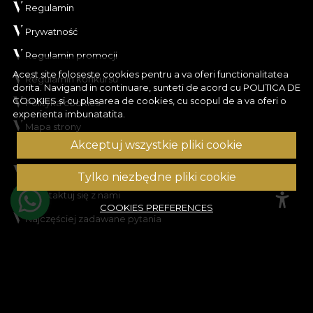
Regulamin
Prywatność
Regulamin promocji
Acest site foloseste cookies pentru a va oferi functionalitatea
Regulamin konkursu
dorita. Navigand in continuare, sunteti de acord cu
POLITICA DE
COOKIES
si cu plasarea de cookies, cu scopul de a va oferi o
Polityka cookies
experienta imbunatatita.
Mapa strony
POMOC
Akceptuj wszystkie pliki cookie
Informacje prawne
Tylko niezbędne pliki cookie
Skontaktuj się z nami
COOKIES PREFERENCES
Najczęściej zadawane pytania
ANPC
Rozwiązywanie sporów
KONTO KLIENTA
Historia zamówień