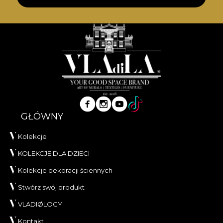
materiałów. **House of VLAdiLA rekomenduje
użycie własnego kleju przy aplikacji tapet. Dzięki
temu, możesz cieszyć się szybkim, bezpiecznym i
efektywnym procesem dekoracji, spełniającym
najwyższe standardy jakości.
GŁÓWNY
Kolekcje
KOLEKCJE DLA DZIECI
Kolekcje dekoracji ściennych
Stwórz swój produkt
VLADIØLOGY
Kontakt