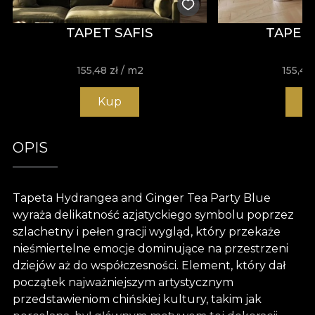
TAPET SAFIS
TAPET
155,48
zł
/ m2
155,48
Kup
K
OPIS
Tapeta Hydrangea and Ginger Tea Party Blue
wyraża delikatność azjatyckiego symbolu poprzez
szlachetny i pełen gracji wygląd, który przekaże
nieśmiertelne emocje dominujące na przestrzeni
dziejów aż do współczesności. Element, który dał
początek najważniejszym artystycznym
przedstawieniom chińskiej kultury, takim jak