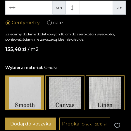
cm
cm
Centymetry
cale
Zalecamy dodanie dodatkowych 10 cm do szerokości i wysokości,
ponieważ ściany nie zawsze są idealnie gładkie.
155,48
zł
/ m2
Wybierz materiał:
Gładki
Dodaj do koszyka
Próbka
(Gładki)
(8,18
zł
)