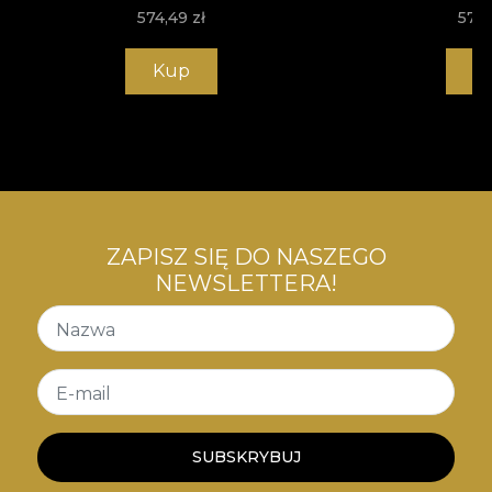
574,49
zł
574
Kup
K
ZAPISZ SIĘ DO NASZEGO
NEWSLETTERA!
Nazwa
E-mail
SUBSKRYBUJ