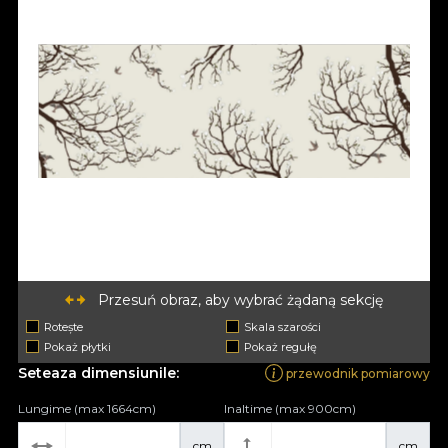
Przesuń obraz, aby wybrać żądaną sekcję
Rotește
Skala szarości
Pokaż płytki
Pokaż regułę
Seteaza dimensiunile:
przewodnik pomiarowy
Lungime (max 1664cm)
Inaltime (max 900cm)
cm
cm