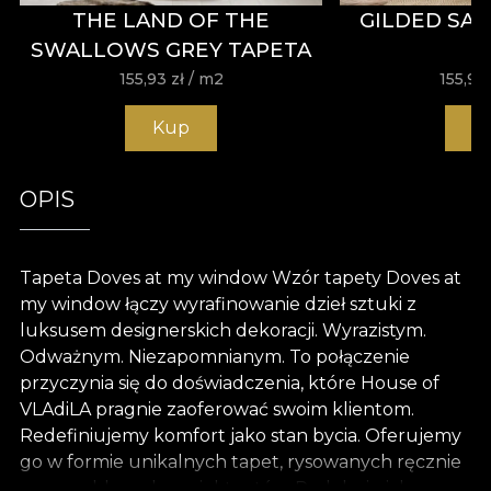
THE LAND OF THE
GILDED SA
SWALLOWS GREY TAPETA
155,93
zł
/ m2
155,93
Kup
K
OPIS
Tapeta Doves at my window Wzór tapety Doves at
my window łączy wyrafinowanie dzieł sztuki z
luksusem designerskich dekoracji. Wyrazistym.
Odważnym. Niezapomnianym. To połączenie
przyczynia się do doświadczenia, które House of
VLAdiLA pragnie zaoferować swoim klientom.
Redefiniujemy komfort jako stan bycia. Oferujemy
go w formie unikalnych tapet, rysowanych ręcznie
przez oddanych projektantów. Podobnie jak