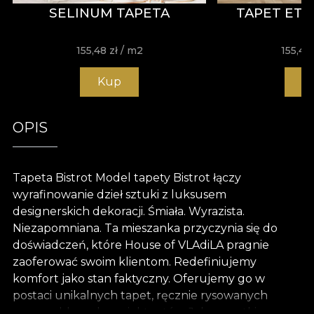
SELINUM TAPETA
TAPET ETH
155,48
zł
/ m2
155,48
Kup
K
OPIS
Tapeta Bistrot Model tapety Bistrot łączy
wyrafinowanie dzieł sztuki z luksusem
designerskich dekoracji. Śmiała. Wyrazista.
Niezapomniana. Ta mieszanka przyczynia się do
doświadczeń, które House of VLAdiLA pragnie
zaoferować swoim klientom. Redefiniujemy
komfort jako stan faktyczny. Oferujemy go w
postaci unikalnych tapet, ręcznie rysowanych
przez oddanych projektantów. Jak wszystkie nasze