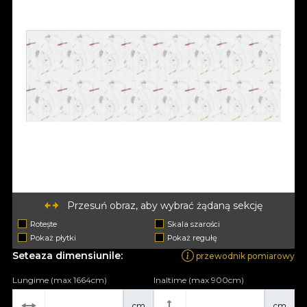
Przesuń obraz, aby wybrać żądaną sekcję
Rotește
Skala szarości
Pokaż płytki
Pokaż regułę
Seteaza dimensiunile:
przewodnik pomiarowy
Lungime (max 1664cm)
Inaltime (max 900cm)
cm
cm