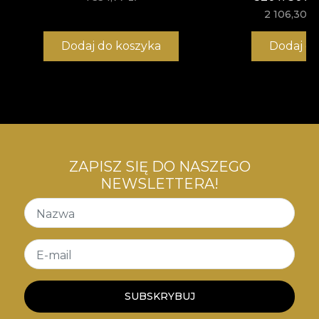
2 106,30 zł
Dodaj do koszyka
Dodaj d
ZAPISZ SIĘ DO NASZEGO
NEWSLETTERA!
Nazwa
E-mail
SUBSKRYBUJ