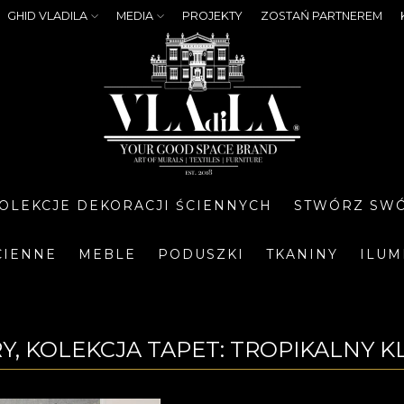
GHID VLADILA
MEDIA
PROJEKTY
ZOSTAŃ PARTNEREM
OLEKCJE DEKORACJI ŚCIENNYCH
STWÓRZ SWÓ
CIENNE
MEBLE
PODUSZKI
TKANINY
ILUM
Y, KOLEKCJA TAPET: TROPIKALNY K