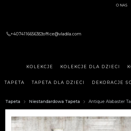
O NAS
+40741166563
office@vladila.com
KOLEKCJE
KOLEKCJE DLA DZIECI
K
TAPETA
TAPETA DLA DZIECI
DEKORACJE Ś
Tapeta
Niestandardowa Tapeta
Antique Alabaster T