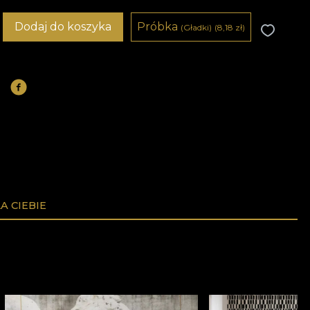
Dodaj do koszyka
Próbka
(Gładki)
(8,18
zł
)
A CIEBIE