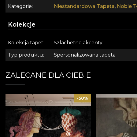
szybkim, bezpiecznym i efektywnym procesem redekora
Kategorie
Niestandardowa Tapeta
,
Noble T
Kolekcje
Kolekcja tapet
Szlachetne akcenty
Typ produktu
Spersonalizowana tapeta
ZALECANE DLA CIEBIE
-50%