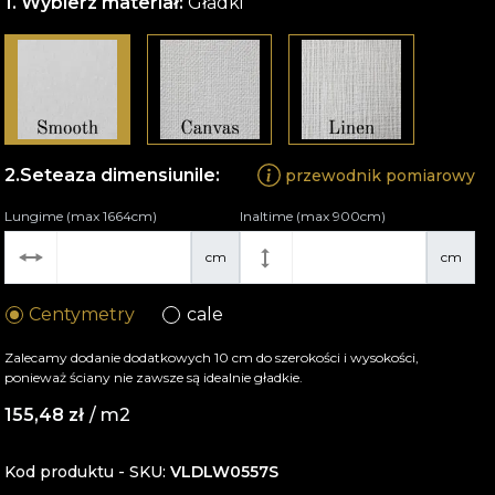
Wybierz materiał:
Gładki
Seteaza dimensiunile:
przewodnik pomiarowy
Lungime (max 1664cm)
Inaltime (max 900cm)
cm
cm
Centymetry
cale
Zalecamy dodanie dodatkowych 10 cm do szerokości i wysokości,
ponieważ ściany nie zawsze są idealnie gładkie.
155,48
zł
/ m2
Kod produktu - SKU
VLDLW0557S