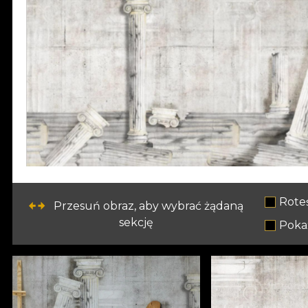
Rote
Przesuń obraz, aby wybrać żądaną
sekcję
Pokaż