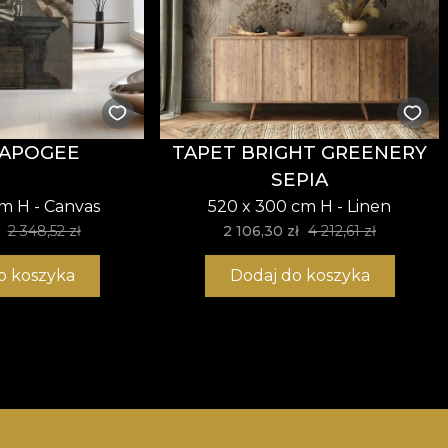
 APOGEE
TAPET BRIGHT GREENERY
SEPIA
cm H - Canvas
520 x 300 cm H - Linen
2 348,52 zł
2 106,30 zł
4 212,61 zł
o koszyka
Dodaj do koszyka