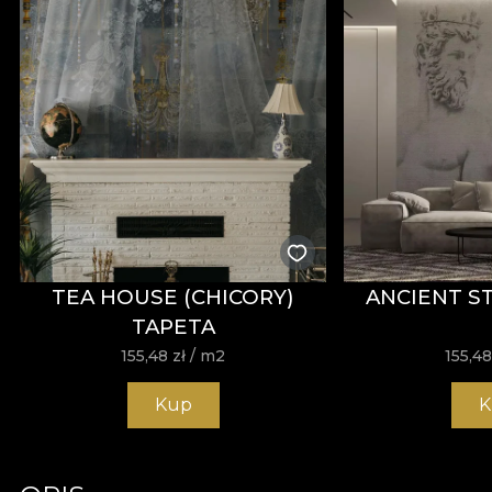
TEA HOUSE (CHICORY)
ANCIENT S
TAPETA
155,48
zł
/ m2
155,4
Kup
K