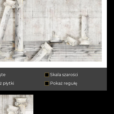
ște
Skala szarości
 płytki
Pokaż regułę