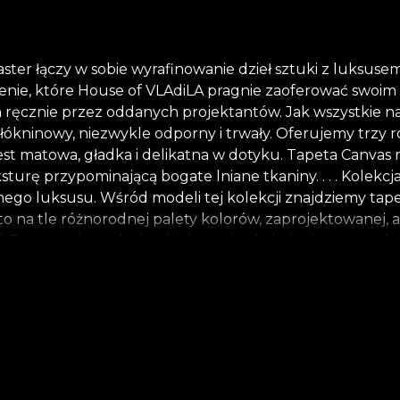
er łączy w sobie wyrafinowanie dzieł sztuki z luksusem 
nie, które House of VLAdiLA pragnie zaoferować swoim k
ręcznie przez oddanych projektantów. Jak wszystkie nas
łókninowy, niezwykle odporny i trwały. Oferujemy trzy r
t matowa, gładka i delikatna w dotyku. Tapeta Canvas 
eksturę przypominającą bogate lniane tkaniny. . . . Kole
go luksusu. Wśród modeli tej kolekcji znajdziemy tape
to na tle różnorodnej palety kolorów, zaprojektowanej,
. Przemawia o szlacheckiej stronie, do której wszyscy 
ym do rangi sztuki. Uważamy się za eksperyment w gości
ei nasi artyści to uważni obserwatorzy tego przeznaczeni
tóre czeka na ożycie. Nic prostego w prostej linii, która 
sty. To skomplikowany proces, nawet jeśli końcowy efek
i narzędzia do pięknego życia. W ten sposób kolekcja N
erem opowieści Twojego życia. *Z miłości i szacunku do n
iałów. **House of VLAdiLA zaleca użycie własnego kleju