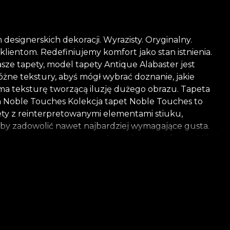
designerskich dekoracji. Wyrazisty. Oryginalny.
lientom. Redefiniujemy komfort jako stan istnienia.
ze tapety, model tapety Antique Alabaster jest
óżne tekstury, abyś mógł wybrać doznanie, jakie
ma teksturę tworzącą iluzję dużego obrazu. Tapeta
kcja Noble Touches Kolekcja tapet Noble Touches to
ty z reinterpretowanymi elementami stiuku,
 aby zadowolić nawet najbardziej wymagające gusta.
dążymy, o wewnętrznym spokoju i harmonii formy. Mówi
nności, ponieważ uczymy się żyć w zgodzie z samymi
a, szkicujący je na powierzchni płótna. Sztuka nigdy
kryje w sobie tyle możliwości. Sztuka to nieustanne
t nazywamy "tapetą". Wolimy postrzegać nasze
oble Touches przekłada cały ten złożony mechanizm na
atury, wszystkie nasze tapety są wykonane z
 do tapetowania. Dzięki temu możesz cieszyć się