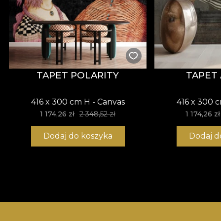
TAPET POLARITY
TAPET
416 x 300 cm H - Canvas
416 x 300 
1 174,26 zł
2 348,52 zł
1 174,26 zł
Dodaj do koszyka
Dodaj d