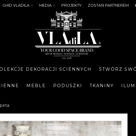
GHID VLADILA
MEDIA
PROJEKTY
ZOSTAŃ PARTNEREM
OLEKCJE DEKORACJI ŚCIENNYCH
STWÓRZ SWÓ
CIENNE
MEBLE
PODUSZKI
TKANINY
ILUM
apeta