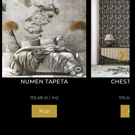
NUMEN TAPETA
CHEST 
155,48
zł
/ m2
155,48
z
Kup
Ku