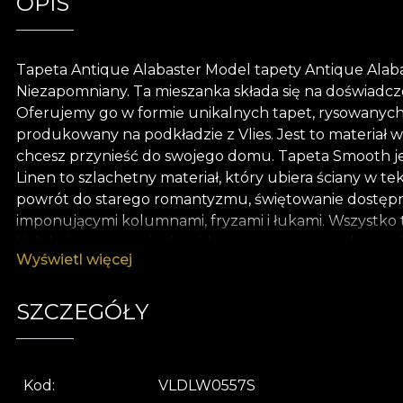
OPIS
Tapeta Antique Alabaster Model tapety Antique Alabast
Niezapomniany. Ta mieszanka składa się na doświadcze
Oferujemy go w formie unikalnych tapet, rysowanych 
produkowany na podkładzie z Vlies. Jest to materiał w
chcesz przynieść do swojego domu. Tapeta Smooth jes
Linen to szlachetny materiał, który ubiera ściany w t
powrót do starego romantyzmu, świętowanie dostępne
imponującymi kolumnami, fryzami i łukami. Wszystko 
Kolekcja przemawia do widza przez pryzmat elegancji
Wyświetl więcej
o życiu postrzeganym jako spektakl, życiu wyniesion
sobą. A przestrzeń jest świadkiem tego procesu. Z kol
nie jest prosta. Nie ma nic prostego w białym płótnie, k
SZCZEGÓŁY
rozdroże, a decyzja (kierunek) zawsze należy do arty
produkty jako media komunikacyjne, głosy narratora 
serię tętniących życiem tapet, które czynią Cię bohat
Kod
VLDLW0557S
naturalnych, ekologicznych i biodegradowalnych mater