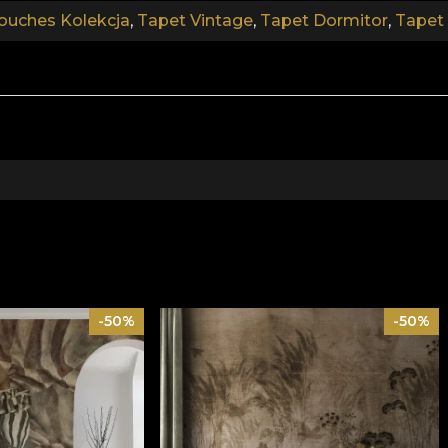
cji, spełniającym najwyższe standardy jakości.
ouches Kolekcja
,
Tapet Vintage
,
Tapet Dormitor
,
Tapet
-50%
-50%