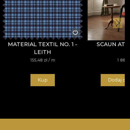
MATERIAL TEXTIL NO. 1 -
SCAUN ATE
LEITH
155,48
zł
/ m
1 882,
Kup
Dodaj do